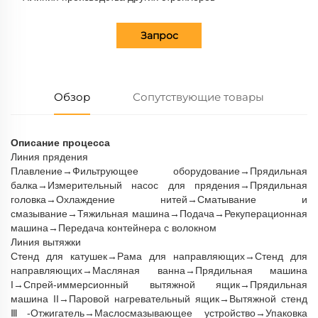
Запрос
Обзор
Сопутствующие товары
Описание процесса
Линия прядения
Плавление→Фильтрующее оборудование→Прядильная
балка→Измерительный насос для прядения→Прядильная
головка→Охлаждение нитей→Сматывание и
смазывание→Тяжильная машина→Подача→Рекуперационная
машина→Передача контейнера с волокном
Линия вытяжки
Стенд для катушек→Рама для направляющих→Стенд для
направляющих→Масляная ванна→Прядильная машина
I→Спрей-иммерсионный вытяжной ящик→Прядильная
машина II→Паровой нагревательный ящик→Вытяжной стенд
Ⅲ-Отжигатель→Маслосмазывающее устройство→Упаковка