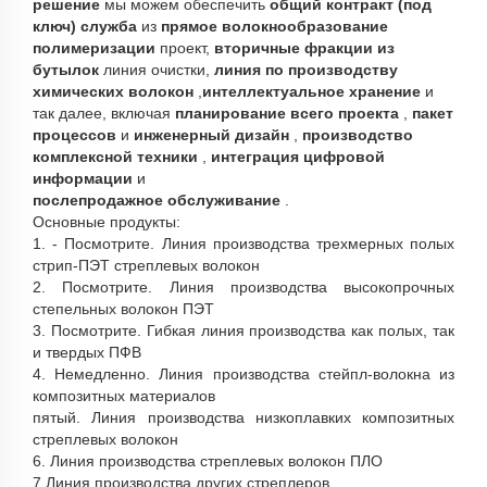
решение
мы можем обеспечить
общий контракт (под
ключ) служба
из
прямое волокнообразование
полимеризации
проект,
вторичные фракции из
бутылок
линия очистки,
линия по производству
химических волокон
,
интеллектуальное хранение
и
так далее, включая
планирование всего проекта
,
пакет
процессов
и
инженерный дизайн
,
производство
комплексной техники
,
интеграция цифровой
информации
и
послепродажное обслуживание
.
Основные продукты:
1. - Посмотрите. Линия производства трехмерных полых
стрип-ПЭТ стреплевых волокон
2. Посмотрите. Линия производства высокопрочных
степельных волокон ПЭТ
3. Посмотрите. Гибкая линия производства как полых, так
и твердых ПФВ
4. Немедленно. Линия производства стейпл-волокна из
композитных материалов
пятый. Линия производства низкоплавких композитных
стреплевых волокон
6. Линия производства стреплевых волокон ПЛО
7.Линия производства других стреплеров