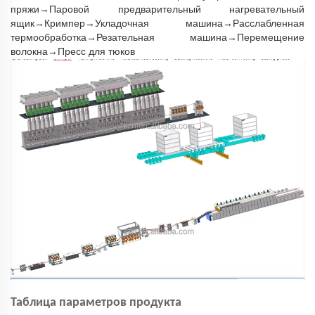
пряжи→Паровой предварительный нагревательный
ящик→Кримпер→Укладочная машина→Расслабленная
термообработка→Резательная машина→Перемещение
волокна→Пресс для тюков
Таблица параметров продукта