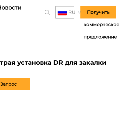
Новости
RU
Получить
коммерческое
предложение
трая установка DR для закалки
Запрос