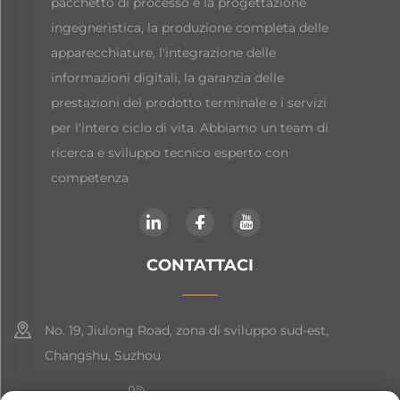
pacchetto di processo e la progettazione
ingegneristica, la produzione completa delle
apparecchiature, l'integrazione delle
informazioni digitali, la garanzia delle
prestazioni del prodotto terminale e i servizi
per l'intero ciclo di vita. Abbiamo un team di
ricerca e sviluppo tecnico esperto con
competenza
CONTATTACI
No. 19, Jiulong Road, zona di sviluppo sud-est,
Changshu, Suzhou
+86-19906239903