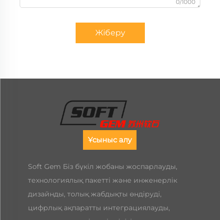
0/1000
Жіберу
Ұсыныс алу
Soft Gem Біз бүкіл жобаны жоспарлауды,
технологиялық пакетті және инженерлік
дизайнды, толық жабдықты өндіруді,
цифрлық ақпаратты интеграциялауды,