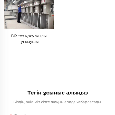
DR тез қосу жылы
туғызушы
Тегін ұсыныс алыңыз
Біздің өкіліміз сізге жақын арада хабарласады.