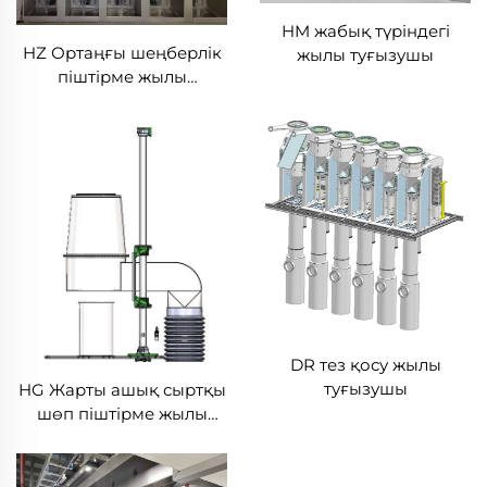
HM жабық түріндегі
HZ Ортаңғы шеңберлік
жылы туғызушы
піштірме жылы
туғызушы
DR тез қосу жылы
туғызушы
HG Жарты ашық сыртқы
шөп піштірме жылы
туғызушы