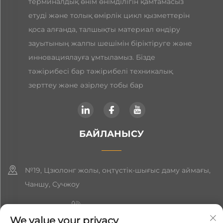
терминалдық өнім өнімділігін қамтамасыз
етуді және толық өмірлік цикл қызметтерін
қоса алғанда, талшықты материал өндіру
зауытының жалпы шешімін біріктіруге және
инновациялауға ұмтыламыз. Бізде
тәжірибесі бар тәжірибелі техникалық
зерттеу және әзірлеу тобы бар
БАЙЛАНЫСУ
№19, Цзюлонг жолы, оңтүстік-шығыс даму аймағы,
Чаншу, Сучжоу
+86-19906239903
We value your privacy