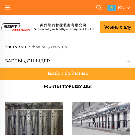
KK
Ұсыныс алу
Басты бет >
Жылы туғызушы
БАРЛЫҚ ӨНІМДЕР
Бізбен байланыс
ЖЫЛЫ ТУҒЫЗУШЫ