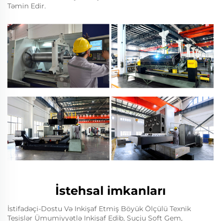
Təmin Edir.
İstehsal imkanları
İstifadəçi-Dostu Və Inkişaf Etmiş Böyük Ölçülü Texnik
Tesislər Ümumiyyətlə Inkişaf Edib, Suçju Soft Gem,