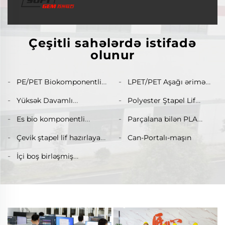
Çeşitli sahələrdə istifadə
olunur
PE/PET Biokomponentli
LPET/PET Aşağı ərimə
ştapel lif Maşın
biokomponentli ştapel lif
Yüksək Davamlı
Polyester Ştapel Lif
istehsal xətti Kompozit
Polyester Ştapel Fiber
İstehsal Xətti
ştapel lif hazırlayan
Es bio komponentli
Parçalana bilən PLA
(PSF) İstehsal Zavodu
maşın
ştapel lif istehsal xətti
Ştapel Fiber İstehsal Xətti
Bərk Polyester Ştapel
Çevik ştapel lif hazırlayan
Can-Portalı-maşın
Qarğıdalı Lif Hazırlayan
Fiber PSF Hazırlayan
maşın istehsal xətti həm
Maşın
Maşın
İçi boş birləşmiş
içi boş, həm də bərk lif
silikonlaşdırılmış
istehsal edir
polyester ştapel lif maşını