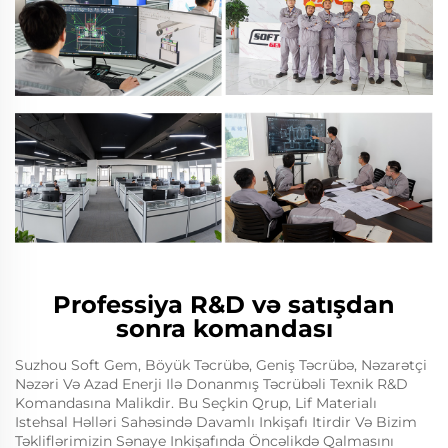
Professiya R&D və satışdan
sonra komandası
Suzhou Soft Gem, Böyük Təcrübə, Geniş Təcrübə, Nəzarətçi
Nəzəri Və Azad Enerji Ilə Donanmış Təcrübəli Texnik R&D
Komandasına Malikdir. Bu Seçkin Qrup, Lif Materialı
Istehsal Həlləri Sahəsində Davamlı Inkişafı Itirdir Və Bizim
Təkliflərimizin Sənaye Inkişafında Öncəlikdə Qalmasını