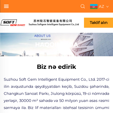
AZ
Təklif alın
HAQQIMIZDA
Biz nə edirik
Suzhou Soft Gem Intelligent Equipment Co., Ltd. 2017-ci
ilin avqustunda qeydiyyatdan keçib, Suzdou şəhərində,
Changkun Sanoat Parkı, Jiulong körpüsü, 19-ci nömrədə
yerləşir, 30000 m² sahədə və 50 milyon yuan əsas rəsmi
sərmayə ilə. Biz lif materialları istehsal tesisinin ümumi