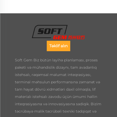
Təklif alın
Soft Gem Biz bütün layihə planlaması, proses
paketi və mühəndislik dizaynı, tam avadanlıq
istehsalı, rəqəmsal məlumat inteqrasiyası,
terminal məhsulun performansına zəmanət və
tam həyat dövrü xidmətləri daxil olmaqla, lif
materialı istehsalı zavodu üçün ümumi həllin
inteqrasiyasına və innovasiyasına sadiqik. Bizim
təcrübəyə malik təcrübəli texniki tədqiqat və