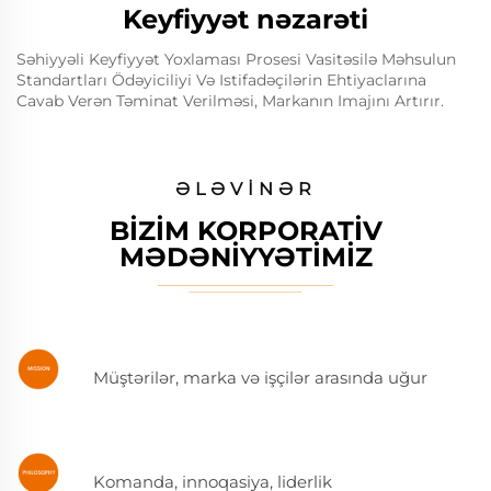
Keyfiyyət nəzarəti
Səhiyyəli Keyfiyyət Yoxlaması Prosesi Vasitəsilə Məhsulun
Standartları Ödəyiciliyi Və Istifadəçilərin Ehtiyaclarına
Cavab Verən Təminat Verilməsi, Markanın Imajını Artırır.
ƏLƏVINƏR
BIZIM KORPORATIV
MƏDƏNIYYƏTIMIZ
Müştərilər, marka və işçilər arasında uğur
Komanda, innoqasiya, liderlik