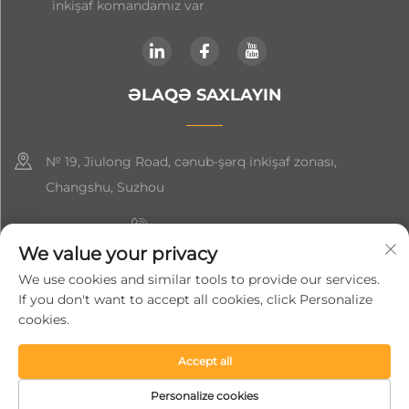
inkişaf komandamız var
ƏLAQƏ SAXLAYIN
№ 19, Jiulong Road, cənub-şərq inkişaf zonası,
Changshu, Suzhou
+86-19906239903
We value your privacy
[email protected]
We use cookies and similar tools to provide our services.
If you don't want to accept all cookies, click Personalize
+86-13852981437
cookies.
Accept all
Copyright © 2024 Suzhou Soft Gem Intelligent Equipment Co.,
Ltd.
Gizlilik Siyasəti
Personalize cookies