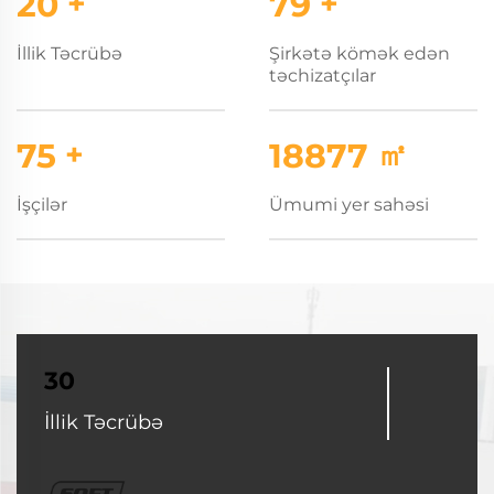
30
+
119
+
İllik Təcrübə
Şirkətə kömək edən
təchizatçılar
114
+
28601
㎡
İşçilər
Ümumi yer sahəsi
30
İllik Təcrübə