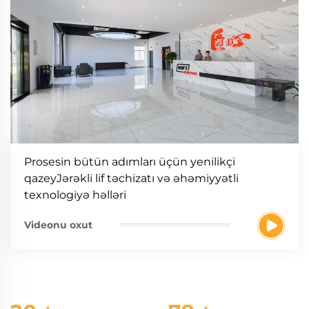
Prosesin bütün adımları üçün yenilikçi
qazeyJərəkli lif təchizatı və əhəmiyyətli
texnologiyə həlləri
Videonu oxut