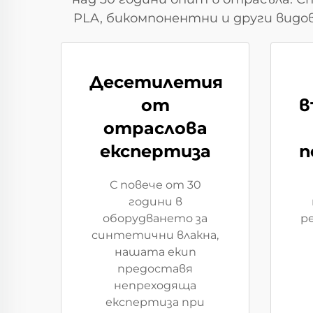
PLA, бикомпонентни и други видо
Десетилетия
от
в
отраслова
експертиза
п
С повече от 30
години в
оборудването за
р
синтетични влакна,
нашата екип
предоставя
непреходяща
експертиза при