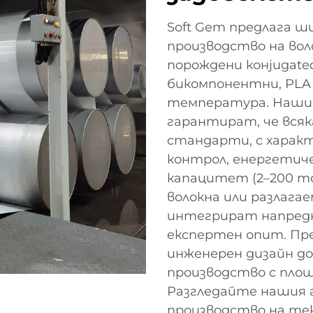
Soft Gem предлага ш
производство на вол
порождени конjugate
бикомпонентни, PLA 
температура. Нашит
гарантират, че всяк
стандарти, с хара
контрол, енергетич
капацитет (2–200 тон
волокна или разлага
интегрират напредн
експертен опит. Пр
инженерен дизайн д
производство с площ 
Разгледайте нашия 
производство на тек