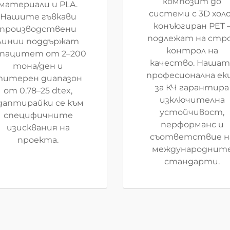
композит до
материали и PLA.
системи с 3D хол
Нашите гъвкави
конъюгиран PET 
производствени
подлежат на стр
линии поддържат
контрол на
апацитет от 2–200
качество. Нашат
тона/ден и
професионална ек
итерен диапазон
за КЧ гарантира
от 0.78–25 dtex,
изключителна
даптирайки се към
устойчивост,
специфичните
перформанс и
изисквания на
съответствие н
проекта.
международнит
стандарти.