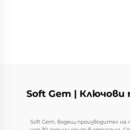
Soft Gem | Ключови
Soft Gem, водещ производител на
над 30 години опит в отрасъла. С