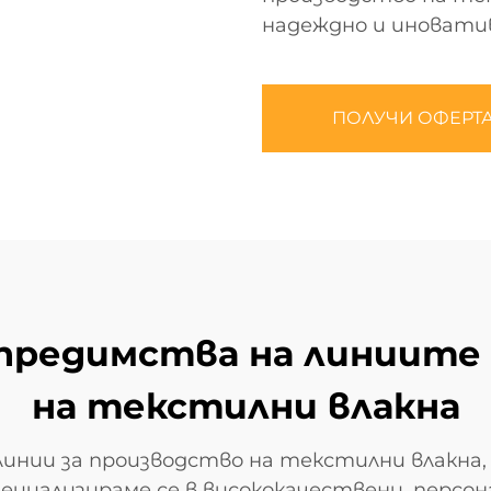
надеждно и иновати
ПОЛУЧИ ОФЕРТ
 предимства на линиите
на текстилни влакна
 линии за производство на текстилни влакна
пециализираме се в висококачествени, персо