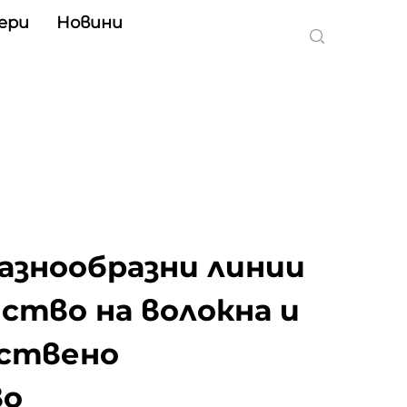
ери
Новини
Разнообразни линии
дство на волокна и
ествено
во