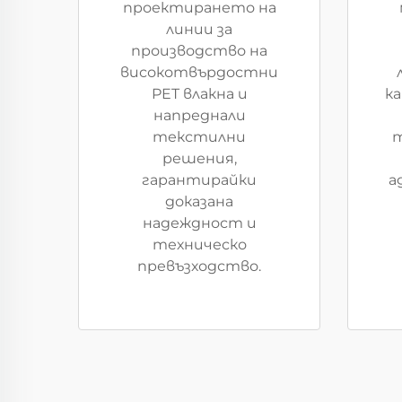
проектирането на
линии за
производство на
високотвърдостни
PET влакна и
к
напреднали
текстилни
т
решения,
гарантирайки
а
доказана
надеждност и
техническо
превъзходство.