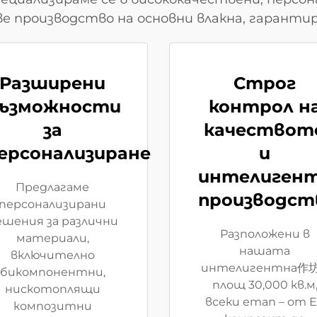
ве производство на основни влакна, гарант
Разширени
Строг
ъзможности
контрол н
за
качествот
ерсонализиране
и
интелиген
Предлагаме
производст
персонализирани
ешения за различни
Разположени в
материали,
нашата
включително
интелигентна作坊
бикомпонентни,
площ 30,000 кв.м
нискотоплящи
всеки етап – от 
композитни