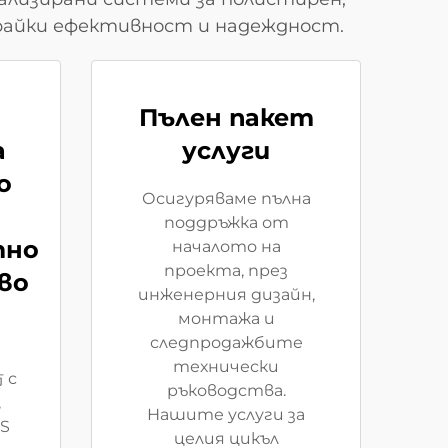
ирайки ефективност и надеждност.
Пълен пакет
а
услуги
о
Осигуряваме пълна
поддръжка от
тно
началото на
проекта, през
во
инженерния дизайн,
монтажа и
следпродажбите
технически
 с
ръководства.
,
Нашите услуги за
ES
целия цикъл