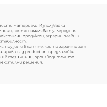
чисти материали. Използвайки
волници, които намаляват углеродния
екстилни продукти, аграрни плеви и
стабилност.
екструзия и въртяне, които гарантират
ирява над production, предлагайки
ция в тези линии, производителите
 текстилни решения.