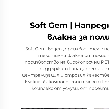
Soft Gem | Напре
влакна за по
Soft Gem, водещ производител с п
текстилни влакна от полист
производство на високопрочни PET
поддържат капацитети от 2
централизация и строгия качестве
влакна, бикомпонентни смеси и ко
комплекс от услуги, от проект