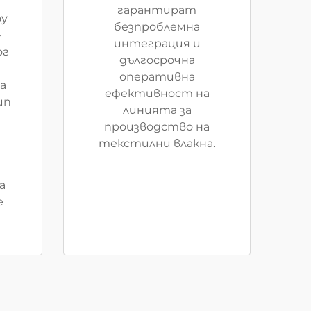
гарантират
оу
безпроблемна
–
интеграция и
ог
дългосрочна
оперативна
а
ефективност на
ип
линията за
производство на
текстилни влакна.
а
е