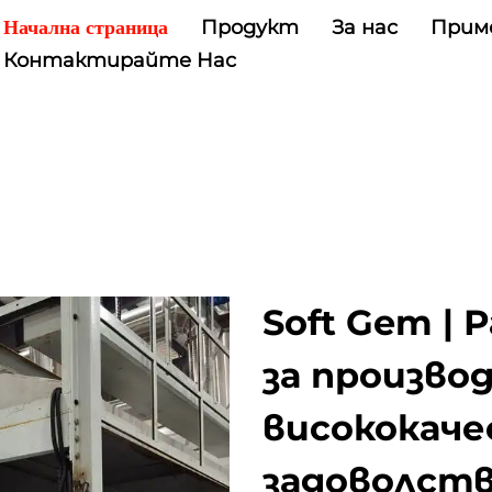
Продукт
За нас
Прим
Начална страница
Контактирайте Нас
Soft Gem | 
за произво
висококач
задоволст