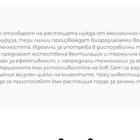
em отговарят на растящата нужда от екологично 
кукуруза, тези линии произвеждат биоразлагаеми 
елността. Идеални за употреба в диспозабилни т
е предлагат естествена вентилация и термична 
н за ефективност, с напреднали технологии за 
вършеното към устойчивостта на Soft Gem се разш
з целия жизнен цикъл на клиентите. Чрез инвести
да се приспособят към растящия пазар за зелени