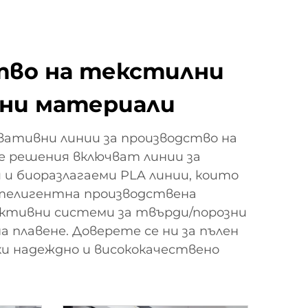
ство на текстилни
тни материали
овативни линии за производство на
е решения включват линии за
 и биоразлагаеми PLA линии, които
нтелигентна производствена
ективни системи за твърди/порозни
 плавене. Доверете се ни за пълен
ки надеждно и висококачествено