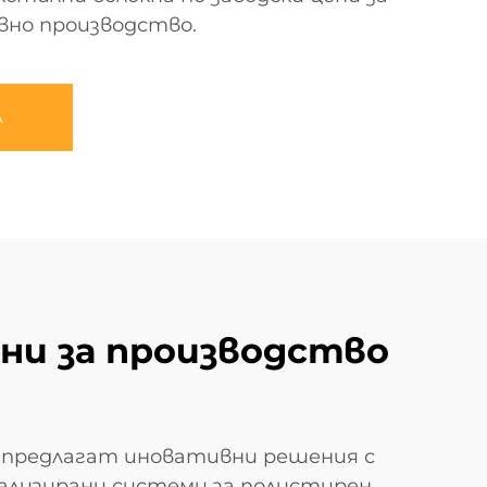
вно производство.
А
 ни за производство
, предлагат иновативни решения с
нализирани системи за полистирен,