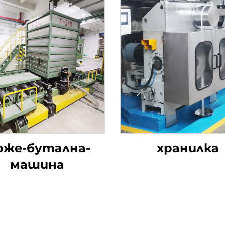
оже-бутална-
хранилка
машина