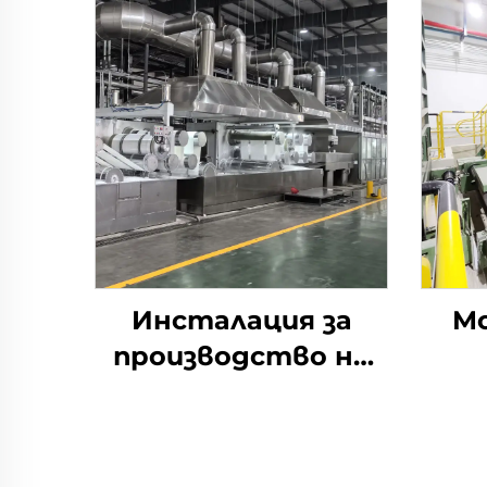
Инсталация за
М
производство на
полиестерни
щапелни влакна с
висока здравина