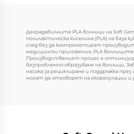
(PSF) Машина за
производство на
твърди
полиестерни
Деградабилните PLA волници на Soft G
полилактическа киселина (PLA) на база 
щапелни влакна
след без да компрометират производит
PSF
медицински приложения, PLA волницит
Производственият процес е оптимизира
безпроблемно образуване на волници. За
насока за рециклиране и поддръжка пре
могат да отговорят на екорегулации и 