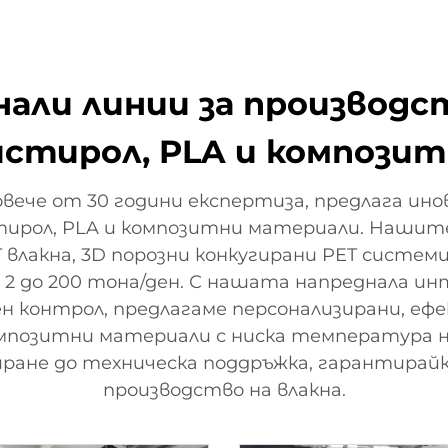
днали линии за производ
листирол, PLA и компози
овече от 30 години експертиза, предлага ин
ирол, PLA и композитни материали. Нашит
 влакна, 3D порозни конкугирани PET системи
 до 200 тона/ден. С нашата напреднала и
н контрол, предлагаме персонализирани, еф
мпозитни материали с ниска температура на
иране до техническа поддръжка, гарантирай
производство на влакна.