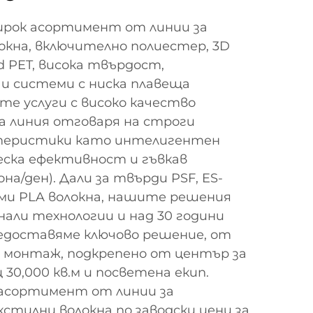
ирок асортимент от линии за
окна, включително полиестер, 3D
d PET, висока твърдост,
и системи с ниска плавеща
е услуги с високо качество
а линия отговаря на строги
ктеристики като интелигентен
еска ефективност и гъвкав
а/ден). Дали за твърди PSF, ES-
еми PLA волокна, нашите решения
али технологии и над 30 години
едоставяме ключово решение, от
о монтаж, подкрепено от център за
30,000 кв.м и посветена екип.
асортимент от линии за
стилни волокна по заводски цени за