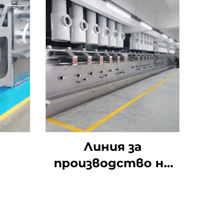
Линия за
производство на
полиестерни
щапелни влакна