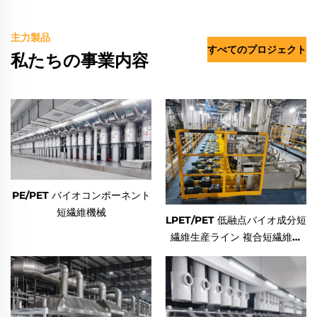
主力製品
すべてのプロジェクト
私たちの事業内容
PE/PET バイオコンポーネント
短繊維機械
LPET/PET 低融点バイオ成分短
繊維生産ライン 複合短繊維製
造機