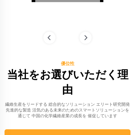
ルファ
色の繊維
エス
ー
5
/
6
優位性
当社をお選びいただく理
由
繊維生産をリードする 総合的なソリューション エリート研究開発
先進的な製造 活気のある未来のためのスマートソリューションを
通じて 中国の化学繊維産業の成長を 催促しています