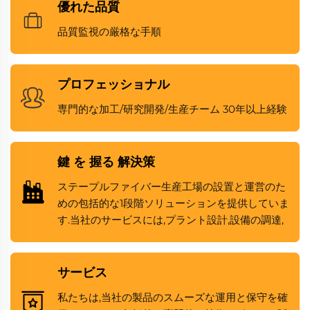
優れた品質
品質監視の厳格な手順
プロフェッショナル
専門的な加工/研究開発/生産チーム 30年以上経験
鍵 を 握る 解決策
ステープルファイバー生産工場の設置と運営のた
めの包括的な1段階ソリューションを提供していま
す.当社のサービスには,プラント設計,設備の調達,
設置および稼働,スタッフの訓練および運用支援が
含まれます.業界における専門知識により,効率的
で高品質なファイバー生産を達成するためにプラ
サービス
ントの開発のすべての側面がシームレスに統合さ
私たちは,当社の製品のスムーズな運用と保守を確
れることを保証します.初期