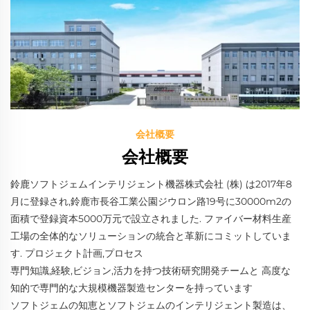
会社概要
会社概要
鈴鹿ソフトジェムインテリジェント機器株式会社 (株) は2017年8
月に登録され,鈴鹿市長谷工業公園ジウロン路19号に30000m2の
面積で登録資本5000万元で設立されました. ファイバー材料生産
工場の全体的なソリューションの統合と革新にコミットしていま
す. プロジェクト計画,プロセス
専門知識,経験,ビジョン,活力を持つ技術研究開発チームと 高度な
知的で専門的な大規模機器製造センターを持っています
ソフトジェムの知恵とソフトジェムのインテリジェント製造は、