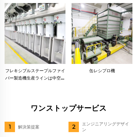
フレキシブルステープルファイ
缶レシプロ機
バー製造機生産ラインは中空繊
維と固体繊維の両方を生産しま
す
ワンストップサービス
エンジニアリングデザイ
解決策提案
ン