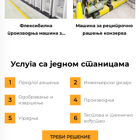
Флексибилна
Машина за реципрочно
производња машина за
рашење конзерва
израду фасета
производи и шупљину и
чврсто влакно
Услуга са једном станицама
Предлог решења
Инжењерски дизајн
Одобравање и
Производња
извршење
Тестова и техничко
Уградња
вођство
ТРЕБИ РЕШЕНИЕ