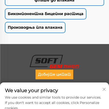
флаше до влакана
Бикомпонентна бицепни растица
Производња пла влакана
Добијте цитат
Soft Gem Посвећени смо интеграцији и
We value your privacy
иновацијама укупног решења за фабрику за
We use cookies and similar tools to provide our services.
производњу влакна, укључујући целокупно
If you don't want to accept all cookies, click Personalize
планирање пројекта, пакет процеса и
cookies.