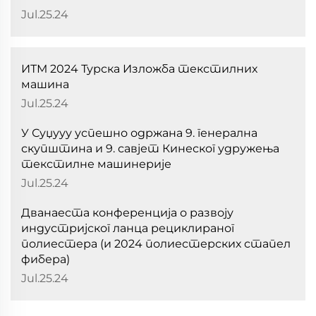
Jul.25.24
ИТМ 2024 Турска Изложба текстилних
машина
Jul.25.24
У Суџууу успешно одржана 9. генерална
скупштина и 9. савјет Кинеског удружења
текстилне машинерије
Jul.25.24
Дванаеста конференција о развоју
индустријског ланца рециклираног
полиестера (и 2024 полиестерских стапел
фибера)
Jul.25.24