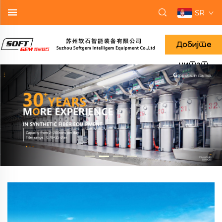
SR
Добијте
цитат