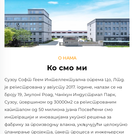
О НАМА
Ко смо ми
Сузоу Софт Геем Интеллектуална опрема Цо, Лтд.
је регистрована у августу 2017. године, налази се на
броју 19, Јиулонг Роад, Чангкун Индустриал Парк,
Сузоу, површином од 30000м2 са регистрованим
капиталом од 50 милиона јуана Посвећени смо
интеграцији и иновацијама укупног решења за
фабрику за производњу влакна, укључујући целокупно
планирање пројекта, пакет процеса и инжењерски