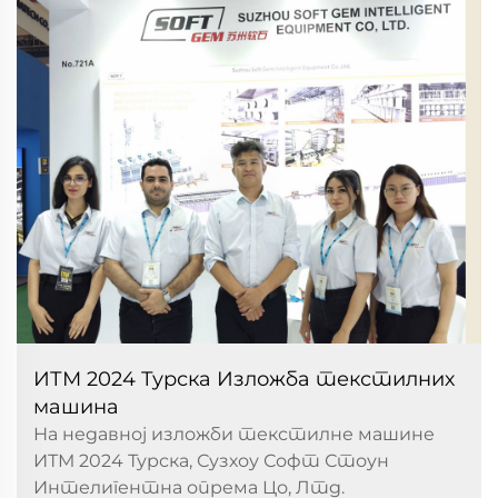
ИТМ 2024 Турска Изложба текстилних
машина
На недавној изложби текстилне машине
ИТМ 2024 Турска, Сузхоу Софт Стоун
Интелигентна опрема Цо, Лтд.