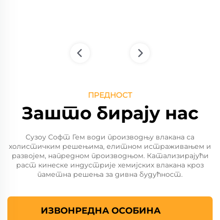
5
/
6
ПРЕДНОСТ
Зашто бирају нас
Сузоу Софт Гем води производњу влакана са
холистичким решењима, елитном истраживањем и
развојем, напредном производњом. Катализирајући
раст кинеске индустрије хемијских влакана кроз
паметна решења за дивна будућност.
ИЗВОНРЕДНА ОСОБИНА