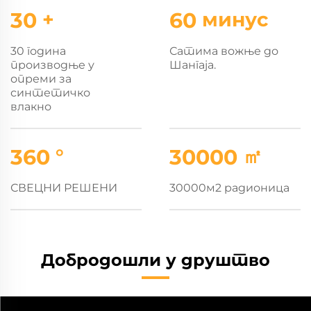
30
+
60
минус
30 година
Сатима вожње до
производње у
Шангаја.
опреми за
синтетичко
влакно
360
°
30000
㎡
СВЕЦНИ РЕШЕНИ
30000м2 радионица
Добродошли у друштво