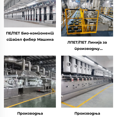
ПЕ/ПЕТ Био-компонент
стапел фибер Машина
ЛПЕТ/ПЕТ Линија за
производњу
нискотапланих
биокомпонента за
стрепл фибри
Композитна машина за
производњу стрепл
фибра
Производња
Производња