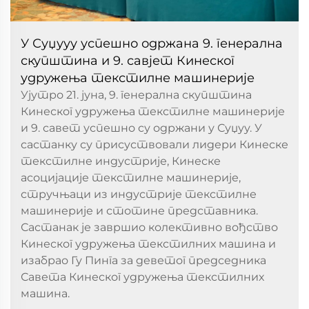
У Суџууу успешно одржана 9. генерална
скупштина и 9. савјет Кинеског
удружења текстилне машинерије
Ујутро 21. јуна, 9. генерална скупштина
Кинеског удружења текстилне машинерије
и 9. савет успешно су одржани у Суџуу. У
састанку су присуствовали лидери Кинеске
текстилне индустрије, Кинеске
асоцијације текстилне машинерије,
стручњаци из индустрије текстилне
машинерије и стотине представника.
Састанак је завршио колективно вођство
Кинеског удружења текстилних машина и
изабрао Гу Пинга за деветог председника
Савета Кинеског удружења текстилних
машина.