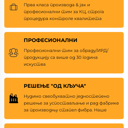
Прва класа производа & јак и
професионални тим за КЦ, строга
процедура контроле квалитета
ПРОФЕСИОНАЛНИ
Професионални тим за обраду/ИРД/
продукцију са више од 30 година
искуства
РЕШЕЊЕ "ОД КЉУЧА"
Нудимо свеобухватно једностепено
решење за успостављање и рад фабрике
за производњу стапел фибра. Наше
услуге укључују пројектовање
постројења, набавку опреме,