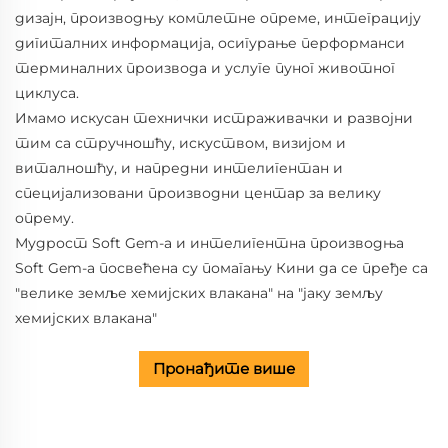
дизајн, производњу комплетне опреме, интеграцију
дигиталних информација, осигурање перформанси
терминалних производа и услуге пуног животног
циклуса.
Имамо искусан технички истраживачки и развојни
тим са стручношћу, искуством, визијом и
виталношћу, и напредни интелигентан и
специјализовани производни центар за велику
опрему.
Мудрост Soft Gem-а и интелигентна производња
Soft Gem-а посвећена су помагању Кини да се пређе са
"велике земље хемијских влакана" на "јаку земљу
хемијских влакана"
Пронађите више