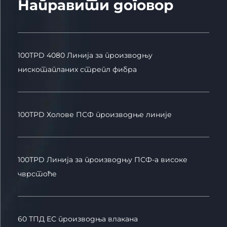
Направити договор
100TPD 4080 Линија за производњу
нискотапланих стрепл фибра
100TPD Холове ПСФ производње линије
100TPD Линија за производњу ПСФ-а високе
чврстоће
60 ТПД ЕС производња влакана