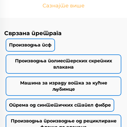
Сазнајте више
Сврзана претрага
Производња псф
Производња полиестерских скрепних
влакана
Машина за израду вотка за кућне
љубимце
Опрема од синтетичких стапел фибре
Производња производње од рециклиране