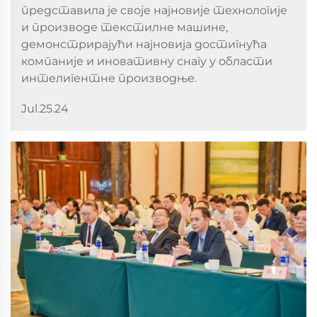
представила је своје најновије технологије
и производе текстилне машине,
демонстрирајући најновија достигнућа
компаније и иновативну снагу у области
интелигентне производње.
Jul.25.24