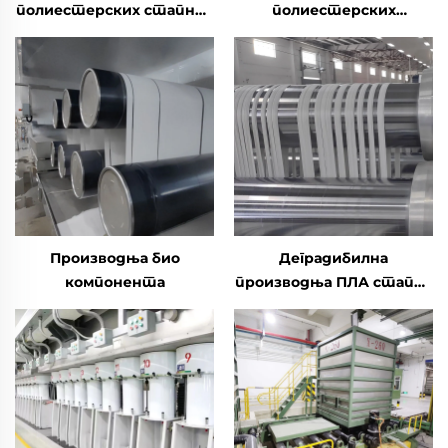
полиестерских стапних
полиестерских
влакана високе
скрепних влакана
чврстоће (ПСФ)
Производња био
Деградибилна
компонента
производња ПЛА стапел
фибре