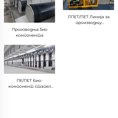
ЛПЕТ/ПЕТ Линија за
производњу
нискотапланих
Производња био
биокомпонента за
компонента
стрепл фибри
Композитна машина
за производњу стрепл
фибра
ПЕ/ПЕТ Био-
компонент стапел
фибер Машина