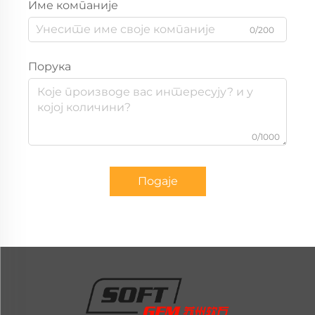
Име компаније
0/200
Порука
0/1000
Подаје