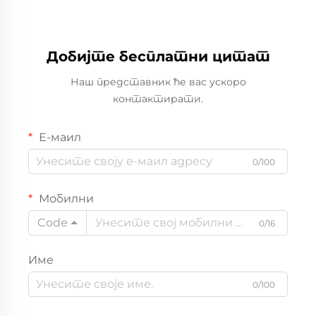
Добијте бесплатни цитат
Наш представник ће вас ускоро
контактирати.
Е-маил
0/100
Мобилни
Code
0/16
Име
0/100