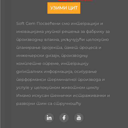
УЗИМИ ЦИТ
Soft Gem Посвећени смо интеграцији и
иновацијама укупног решења за фабрику за
производњу влакна, укључујући целокупно
планирање пројекта, пакет процеса и
инжењерски дизајн, производњу
комплетне опреме, интеграцију
дигиталних информација, осигурање
перформанси терминалног производа и
услуге у целокупном животном циклу
Имамо искусан технички истраживачки и
развојни тим са стручношћу