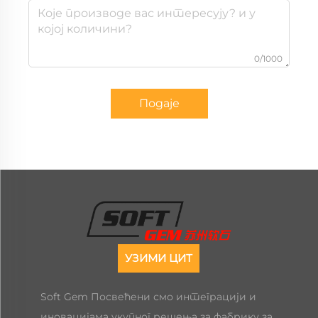
0/1000
Подаје
УЗИМИ ЦИТ
Soft Gem Посвећени смо интеграцији и
иновацијама укупног решења за фабрику за