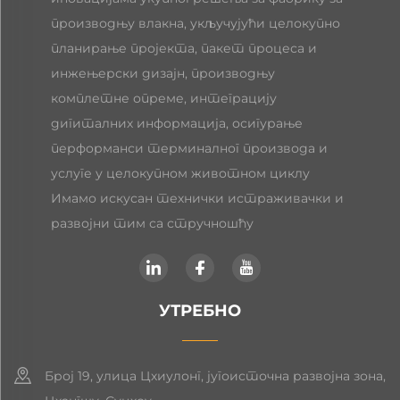
производњу влакна, укључујући целокупно
планирање пројекта, пакет процеса и
инжењерски дизајн, производњу
комплетне опреме, интеграцију
дигиталних информација, осигурање
перформанси терминалног производа и
услуге у целокупном животном циклу
Имамо искусан технички истраживачки и
развојни тим са стручношћу
УТРЕБНО
Број 19, улица Цхиулонг, југоисточна развојна зона,