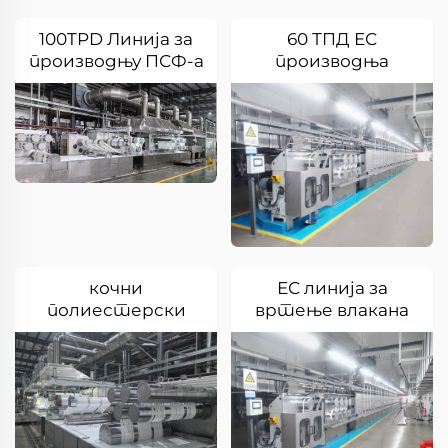
100TPD Линија за
60 ТПД ЕС
производњу ПСФ-а
производња
високе чврстоће
влакана
кочни
ЕС линија за
полиестерски
вртење влакана
тракац за цртање
стапел фибра