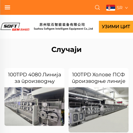
SR
УЗИМИ ЦИТ
Случаји
100TPD 4080 Линија
100TPD Холове ПСФ
за производњу
производње линије
нискотапланих
стрепл фибра