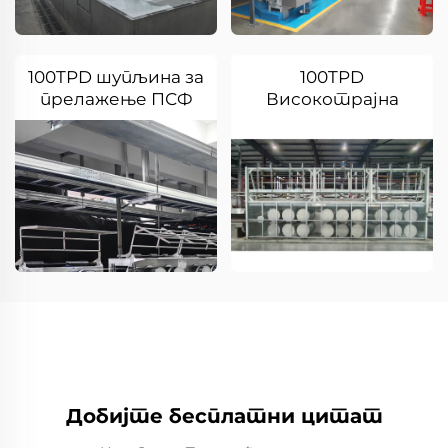
100TPD шупљина за
100TPD
прелажење ПСФ
Високотрајна
ПСФ-изазовна
линија за обраду
Добијте бесплатни цитат