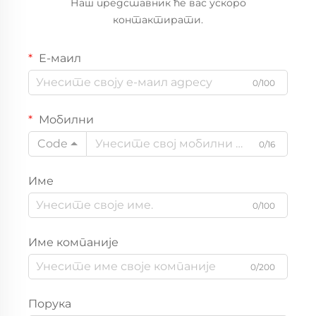
Наш представник ће вас ускоро
контактирати.
Е-маил
0/100
Мобилни
Code
0/16
Име
0/100
Име компаније
0/200
Порука