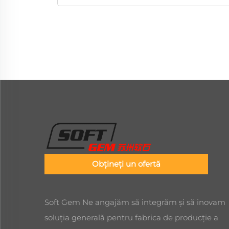
Obțineți un ofertă
Soft Gem Ne angajăm să integrăm și să inovam
soluția generală pentru fabrica de producție a