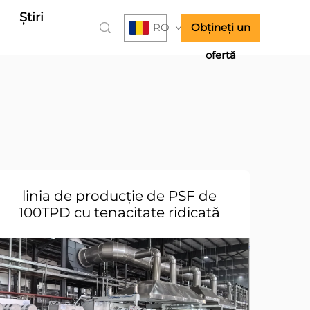
Știri
RO
Obțineți un
ofertă
linia de producție de PSF de
100TPD cu tenacitate ridicată