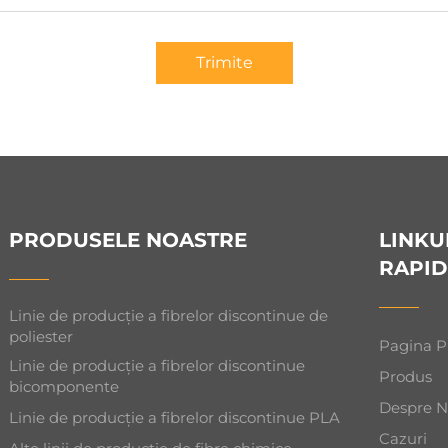
Trimite
PRODUSELE NOASTRE
LINKU
RAPID
Linie de producție a fibrelor discontinue de
poliester
Pagina P
Linie de producție a fibrelor discontinue
Produs
bicomponente
Despre N
Linie de producție a fibrelor discontinue PLA
Cazuri