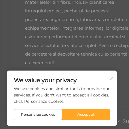
materialelor din fibre, inclusiv planificarea
întregului proiect, pachetul de proces și
proiectarea inginerească, fabricarea completă a
echipamentelor, integrarea informațiilor digitale
asigurarea performanței produsului terminal și
serviciile ciclului de viață complet. Avem o echip
de cercetare și dezvoltare tehnică cu experiență,
cu experiență
We value your privacy
We use cookies and similar tools to provide our
services. If you don't want to accept all cookies,
click Personalize cookies.
Personalize cookies
Accept all
Drepturi de autor © 2024 S