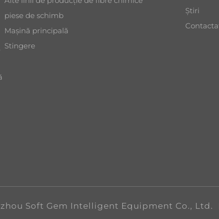
Alte linii de producție de fibre chimice
Știri
piese de schimb
Contacta
Mașină principală
Stingere
,
ă
uzhou Soft Gem Intelligent Equipment Co., Ltd.