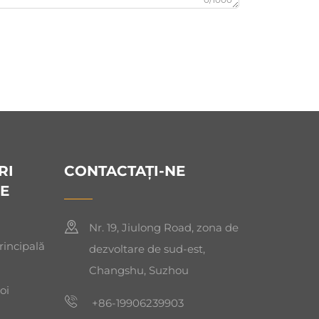
RI
CONTACTAȚI-NE
E
Nr. 19, Jiulong Road, zona de
rincipală
dezvoltare de sud-est,
Changshu, Suzhou
oi
+86-19906239903