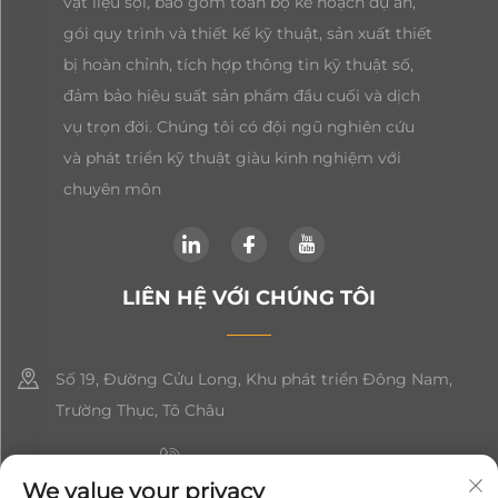
vật liệu sợi, bao gồm toàn bộ kế hoạch dự án,
gói quy trình và thiết kế kỹ thuật, sản xuất thiết
bị hoàn chỉnh, tích hợp thông tin kỹ thuật số,
đảm bảo hiệu suất sản phẩm đầu cuối và dịch
vụ trọn đời. Chúng tôi có đội ngũ nghiên cứu
và phát triển kỹ thuật giàu kinh nghiệm với
chuyên môn
LIÊN HỆ VỚI CHÚNG TÔI
Số 19, Đường Cửu Long, Khu phát triển Đông Nam,
Trường Thục, Tô Châu
+86-19906239903
We value your privacy