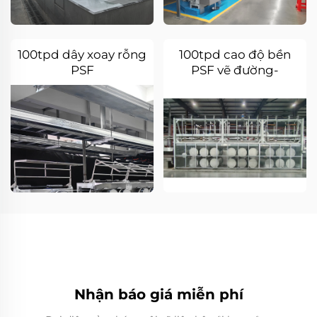
100tpd dây xoay rỗng
100tpd cao độ bền
PSF
PSF vẽ đường-
annealer
Nhận báo giá miễn phí