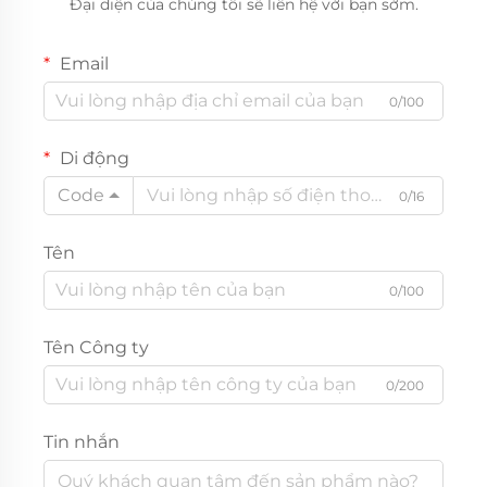
Đại diện của chúng tôi sẽ liên hệ với bạn sớm.
Email
0/100
Di động
Code
0/16
Tên
0/100
Tên Công ty
0/200
Tin nhắn