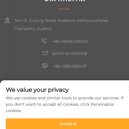
Nro 19, Jiulong Road, Kaakkois-kehitysvyöhyke,
Changshu, Suzhou
+86-19906239903
[email protected]
+86-13852981437
Copyright © 2024 Suzhou Soft Gem Intelligent Equipment Co.,
We value your privacy
Ltd.
Tietosuojakäytäntö
We use cookies and similar tools to provide our services. If
you don't want to accept all cookies, click Personalize
cookies.
Accept all