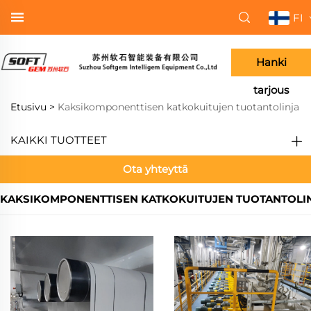
FI
Hanki
tarjous
Etusivu >
Kaksikomponenttisen katkokuitujen tuotantolinja
KAIKKI TUOTTEET
Ota yhteyttä
KAKSIKOMPONENTTISEN KATKOKUITUJEN TUOTANTOLI