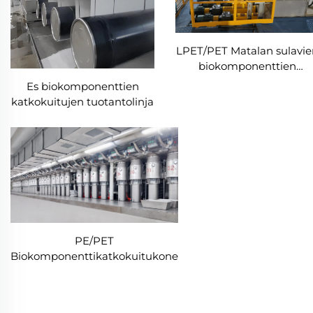
LPET/PET Matalan sulavie
biokomponenttien
katkokuitujen tuotantolin
Es biokomponenttien
Komposiittikatkokuituje
katkokuitujen tuotantolinja
valmistuskone
PE/PET
Biokomponenttikatkokuitukone