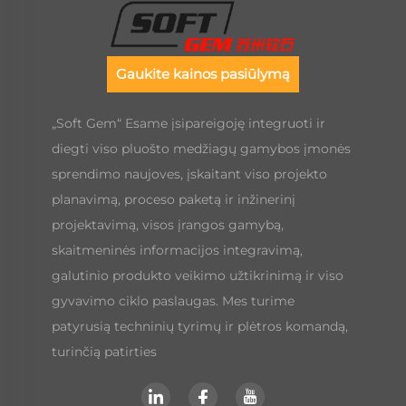
Gaukite kainos pasiūlymą
„Soft Gem“ Esame įsipareigoję integruoti ir
diegti viso pluošto medžiagų gamybos įmonės
sprendimo naujoves, įskaitant viso projekto
planavimą, proceso paketą ir inžinerinį
projektavimą, visos įrangos gamybą,
skaitmeninės informacijos integravimą,
galutinio produkto veikimo užtikrinimą ir viso
gyvavimo ciklo paslaugas. Mes turime
patyrusią techninių tyrimų ir plėtros komandą,
turinčią patirties