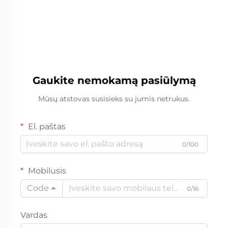
Gaukite nemokamą pasiūlymą
Mūsų atstovas susisieks su jumis netrukus.
El. paštas
0/100
Mobilusis
Code
0/16
Vardas