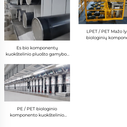
LPET / PET Mažo ly
biologinių kompon
kuokštelinio pluošto 
Es bio komponentų
linija Kompozicin
kuokštelinio pluošto gamybos
kuokštelinio pluošto 
linija
mašina
PE / PET biologinio
komponento kuokštelinio
pluošto mašina