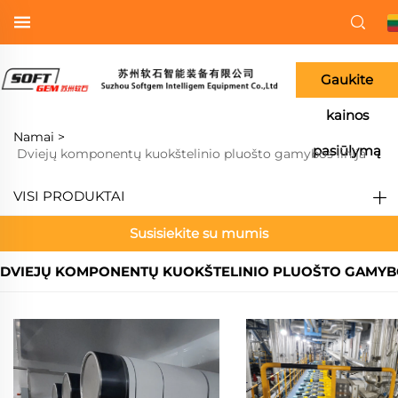
Gaukite
kainos
Namai >
pasiūlymą
Dviejų komponentų kuokštelinio pluošto gamybos linija
VISI PRODUKTAI
Susisiekite su mumis
DVIEJŲ KOMPONENTŲ KUOKŠTELINIO PLUOŠTO GAMYBO