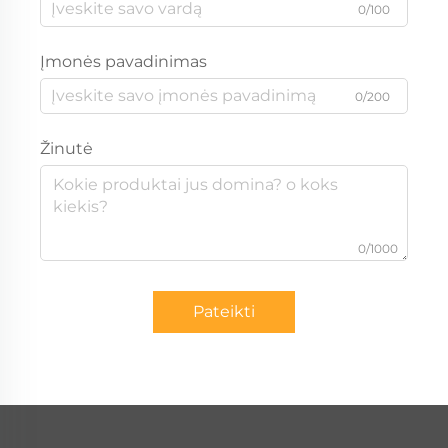
0/100
Įmonės pavadinimas
0/200
Žinutė
0/1000
Pateikti