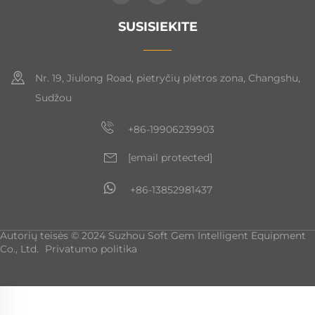
SUSISIEKITE
Nr. 19, Jiulong Road, pietryčių plėtros zona, Changshu,
Sudžou
+86-19906239903
[email protected]
+86-13852981437
Autorių teisės © 2024 Suzhou Soft Gem Intelligent Equipment
Co., Ltd.
Privatumo politika