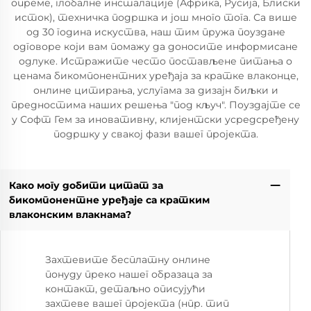
опреме, глобалне инсталације (Африка, Русија, Блиски
исток), техничка подршка и још много тога. Са више
од 30 година искуства, наш тим пружа поуздане
одговоре који вам помажу да доносите информисане
одлуке. Истражите често постављене питања о
ценама бикомпонентних уређаја за кратке влаконце,
онлине цитирања, услугама за дизајн биљки и
предностима наших решења "под кључ". Поуздајте се
у Софт Гем за иновативну, клијентски усредсређену
подршку у свакој фази вашег пројекта.
Како могу добити цитат за
бикомпонентне уређаје са кратким
влаконским влакнама?
Захтевите бесплатну онлине
понуду преко нашег образаца за
контакт, детаљно описујући
захтеве вашег пројекта (нпр. тип