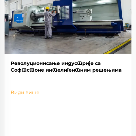
Револуционисање индустрије са
Софтстоне интелигентним решењима
Види више