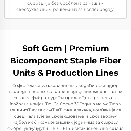
операције без проблема са нашим
свеобухватним решењима за послепродају.
Soft Gem | Premium
Bicomponent Staple Fiber
Units & Production Lines
Софт Гем се успоставио као водећи провајдер
напредне опреме за производњу бикомпонентних
стапел фибра, нудећи прилагођена решења за
глобалне клијенте. Са преко 30 година искуства у
машинству за синтетичка влакана, компанија се
специјализује за пројектовање и производњу
најбољих бикомпонентних јединица за стрепл
фибре, укључујући ПЕ / ПЕТ биокомпонентне стапл