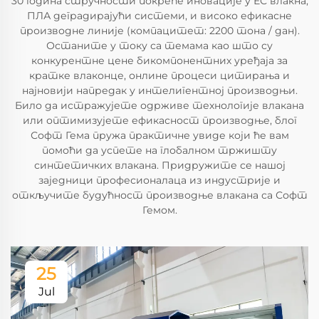
30 година стручности покреће иновације у ЕС влакна,
ПЛА деградирајући системи, и високо ефикасне
производне линије (компацитет: 2200 тона / дан).
Останите у току са темама као што су
конкурентне цене бикомпонентних уређаја за
кратке влаконце, онлине процеси цитирања и
најновији напредак у интелигентној производњи.
Било да истражујете одрживе технологије влакана
или оптимизујете ефикасност производње, блог
Софт Гема пружа практичне увиде који ће вам
помоћи да успете на глобалном тржишту
синтетичких влакана. Придружите се нашој
заједници професионалаца из индустрије и
откључите будућност производње влакана са Софт
Гемом.
25
Jul