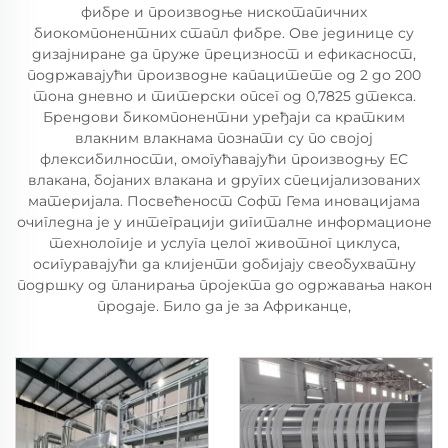
фибре и производње нискотапичних
биокомпонентних стапл фибре. Ове јединице су
дизајниране да пруже прецизност и ефикасност,
подржавајући производне капацитете од 2 до 200
тона дневно и титерски опсег од 0,7825 дтекса.
Брендови бикомпонентни уређаји са кратким
влакним влакнама познати су по својој
флексибилности, омогућавајући производњу ЕС
влакана, бојаних влакана и других специјализованих
материјала. Посвећеност Софт Гема иновацијама
очигледна је у интеграцији дигиталне информационе
технологије и услуга целог животног циклуса,
осигуравајући да клијенти добијају свеобухватну
подршку од планирања пројекта до одржавања након
продаје. Било да је за Африканце,