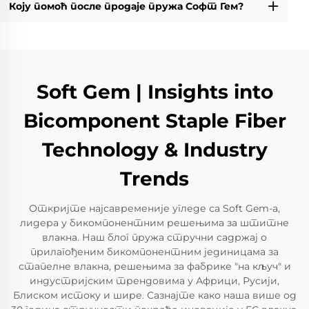
Коју помоћ после продаје пружа Софт Гем?
Soft Gem | Insights into
Bicomponent Staple Fiber
Technology & Industry
Trends
Откријте најсавременије угледе са Soft Gem-а,
лидера у бикомпонентним решењима за штитне
влакна. Наш блог пружа стручни садржај о
прилагођеним бикомпонентним јединицама за
стапелне влакна, решењима за фабрике "на кључ" и
индустријским трендовима у Африци, Русији,
Блиском истоку и шире. Сазнајте како наша више од