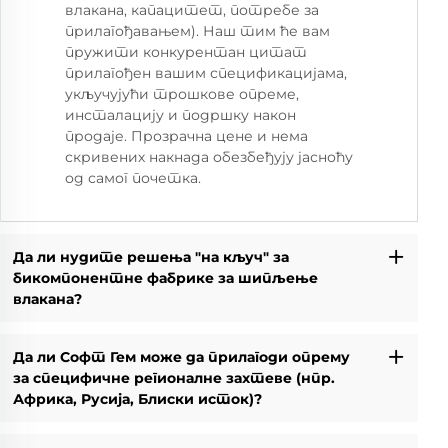
влакана, капацитет, потребе за
прилагођавањем). Наш тим ће вам
пружити конкурентан цитат
прилагођен вашим спецификацијама,
укључујући трошкове опреме,
инсталацију и подршку након
продаје. Прозрачна цене и нема
скривених накнада обезбеђују јасноћу
од самог почетка.
Да ли нудите решења "на кључ" за
бикомпонентне фабрике за шипљење
влакана?
Да ли Софт Гем може да прилагоди опрему
за специфичне регионалне захтеве (нпр.
Африка, Русија, Блиски исток)?