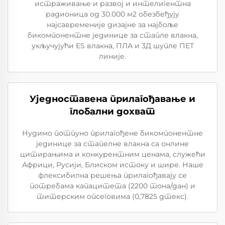
истраживање и развој и интелигентна
радионица од 30.000 м2 обезбеђују
најсавременије дизајне за најбоље
бикомпонентне јединице за стапле влакна,
укључујући ES влакна, ПЛА и 3Д шупле ПЕТ
линије.
Уједноставена прилагођавање и
глобални дохват
Нудимо потпуно прилагођене бикомпонентне
јединице за стапелне влакна са онлине
цитирањима и конкурентним ценама, служећи
Африци, Русији, Блиском истоку и шире. Наше
флексибилна решења прилагођавају се
потребама капацитета (2200 тона/дан) и
титерским опсеговима (0,7825 дтекс).