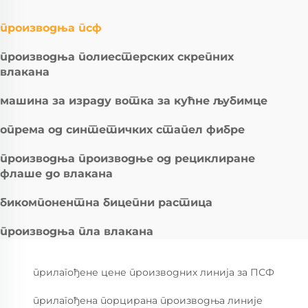
производња псф
производња полиестерских скрепних
влакана
машина за израду вотка за кућне љубимце
опрема од синтетичких стапел фибре
производња производње од рециклиране
флаше до влакана
бикомпонентна бицепни растица
производња пла влакана
прилагођене цене производних линија за ПСФ
прилагођена порцирана производња линије