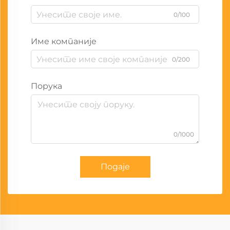
0/100
Име компаније
0/200
Порука
0/1000
Подаје