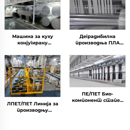
Машина за куху
Деградибилна
конјугирану
производња ПЛА
силиконизовану
стапел фибре
полиестерску
фибрину влакна
ПЕ/ПЕТ Био-
компонент стапел
ЛПЕТ/ПЕТ Линија за
фибер Машина
производњу
нискотапланих
биокомпонента за
стрепл фибри