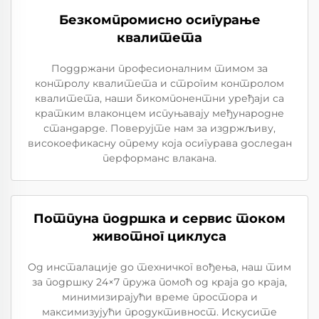
Безкомпромисно осигурање
квалитета
Поддржани професионалним тимом за
контролу квалитета и строгим контролом
квалитета, наши бикомпонентни уређаји са
кратким влаконцем испуњавају међународне
стандарде. Поверујте нам за издржљиву,
високоефикасну опрему која осигурава доследан
перформанс влакана.
Потпуна подршка и сервис током
животног циклуса
Од инсталације до техничког вођења, наш тим
за подршку 24×7 пружа помоћ од краја до краја,
минимизирајући време простора и
максимизујући продуктивност. Искусите