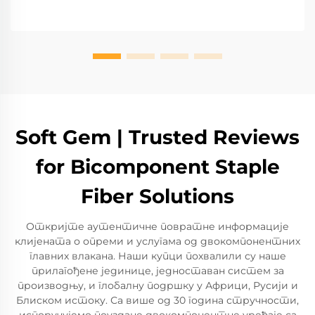
Soft Gem | Trusted Reviews
for Bicomponent Staple
Fiber Solutions
Откријте аутентичне повратне информације
клијената о опреми и услугама од двокомпонентних
главних влакана. Наши купци похвалили су наше
прилагођене јединице, једноставан систем за
производњу, и глобалну подршку у Африци, Русији и
Блиском истоку. Са више од 30 година стручности,