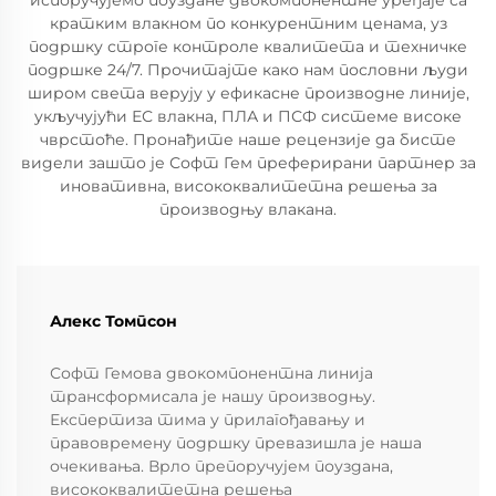
испоручујемо поуздане двокомпонентне уређаје са
кратким влакном по конкурентним ценама, уз
подршку строге контроле квалитета и техничке
подршке 24/7. Прочитајте како нам пословни људи
широм света верују у ефикасне производне линије,
укључујући ЕС влакна, ПЛА и ПСФ системе високе
чврстоће. Пронађите наше рецензије да бисте
видели зашто је Софт Гем преферирани партнер за
иновативна, висококвалитетна решења за
производњу влакана.
Алекс Томпсон
Софт Гемова двокомпонентна линија
трансформисала је нашу производњу.
Експертиза тима у прилагођавању и
правовремену подршку превазишла је наша
очекивања. Врло препоручујем поуздана,
висококвалитетна решења