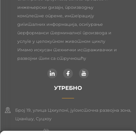
инжењерски дизајн, производњу
комплетне опреме, интеграцију
дигиталних информација, осигурање
перформанси терминалног производа и
услуге у целокупном животном циклу
Имамо искусан технички истраживачки и
развојни тим са стручношћу
УТРЕБНО
Број 19, улица Цхиулонг, југоисточна развојна зона,
Цхангшу, Суцхоу
+86-19906239903