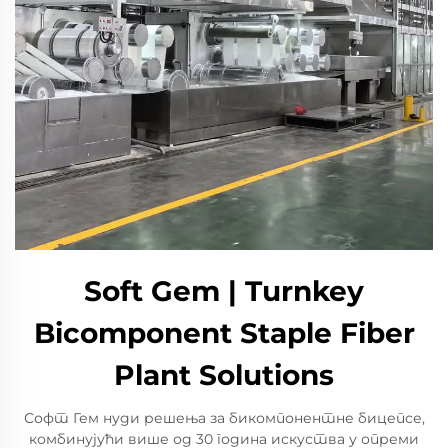
Soft Gem | Turnkey
Bicomponent Staple Fiber
Plant Solutions
Софт Гем нуди решења за бикомпонентне бицепсе,
комбинујући више од 30 година искуства у опреми