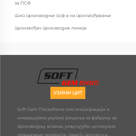
за ПСФ
тип производње псф-а на прилагођавање
произвођач производне линије
УЗИМИ ЦИТ
Soft Gem Посвећени смо интеграцији и
иновацијама укупног решења за фабрику за
производњу влакна, укључујући целокупно
планирање пројекта, пакет процеса и