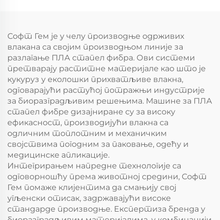
Композитна машина
за производњу
стрепл фибра
Софт Гем је у челу производње одрживих
влакана са својим производњом линије за
разлагање ПЛА стапел фибра. Ови системи
претварају раститне материјале као што је
кукуруз у еколошки прихватљиве влакна,
одговарајући растућој потражњи индустрије
за биоразградљивим решењима. Машине за ПЛА
стапел фибре дизајниране су за високу
ефикасност, производијући влакна са
одличним топлотним и механичким
својствима погодним за паковање, одећу и
медицинске апликације.
Интегрирањем напредне технологије са
одговорношћу према животној средини, Софт
Гем помаже клијентима да смањију свој
угљенски отисак, задржавајући високе
стандарде производње. Експертиза бренда у
биоразградљивим материјалима, у комбинацији