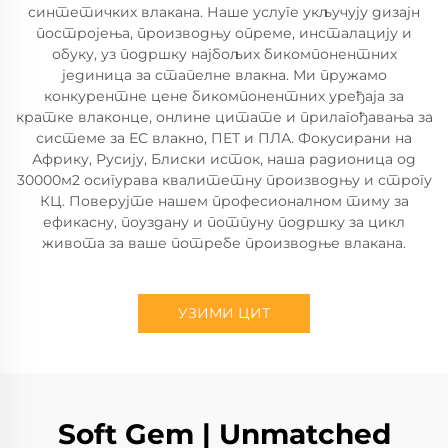
синтетичких влакана. Наше услуге укључују дизајн
постројења, производњу опреме, инсталацију и
обуку, уз подршку најбољих бикомпонентних
јединица за стапелне влакна. Ми пружамо
конкурентне цене бикомпонентних уређаја за
кратке влаконце, онлине цитате и прилагођавања за
системе за ЕС влакно, ПЕТ и ПЛА. Фокусирани на
Африку, Русију, Блиски исток, наша радионица од
30000м2 осигурава квалитетну производњу и строгу
КЦ. Поверујте нашем професионалном тиму за
ефикасну, поуздану и потпуну подршку за цикл
живота за ваше потребе производње влакана.
УЗИМИ ЦИТ
Soft Gem | Unmatched