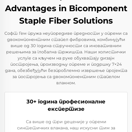
Advantages in Bicomponent
Staple Fiber Solutions
Софт Гем пружа неупоредиве предности у опреми са
двокомпонентним стапел фибровима, комбинујући
више од 30 година стручности са иновативним
решењима за глобална тржишта. Наши холистички
услуге са кључем на руке обухватају дизајн
постројења, производњу опреме и подршку 7×24
дана, обезбеђујући безпроблемно извршење пројекта
за постројења са двокомпонентним стапелом
влакном.
30+ година професионалне
експертизе
Са више од три деценије у опреми
синтетичких влакана, наш искусни тим за