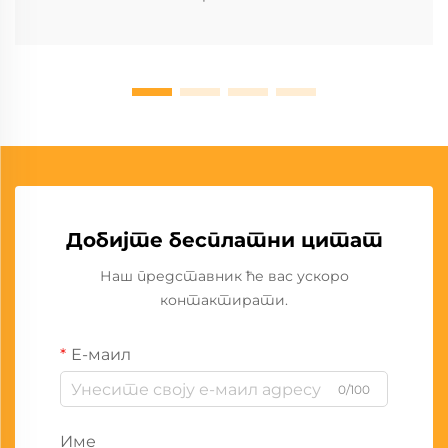
Добијте бесплатни цитат
Наш представник ће вас ускоро
контактирати.
Е-маил
0/100
Име