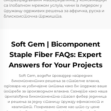
са глобалном мрежом услуга, чини га лидером у
пружању одрживих решења за афричка, руска и
блискоисточна тржишта.
Soft Gem | Bicomponent
Staple Fiber FAQs: Expert
Answers for Your Projects
Soft Gem, водећи провајдер напредних
бикомпонентних решења за стапелне влакна,
одговара на уобичајене питања како би подржао ваше
потребе за производњом влакана. Сазнајте како наша
прилагођена бикомпонентна стапел фибер јединица
и решења за једну станицу пружају ефикасност и
квалитет. Покривамо теме као што су цене