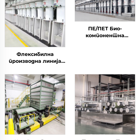
ПЕ/ПЕТ Био-
компонентна
машина за резана
влакна
Флексибилна
производна линија
машина за
производњу резаних
влакана производи и
шупља и чврста
влакна