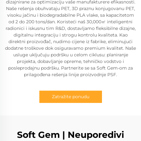
dizajnirane za optimizaciju vaše manufakturere efikasnosti.
Naše rešenja obuhvataju PET, 3D praznu konjugovanu PET,
visoku jačinu i biodegradabilne PLA vlake, sa kapacitetom
od 2 do 200 tons/dan. Koristeći naš 30,000㎡ inteligentni
radionici i iskusnu tim R&D, dostavljamo fleksibilne dizajne,
digitalnu integraciju i strogu kontrolu kvaliteta. Kao
direktni proizvođač, nudimo cijene iz fabrike, eliminujući
dodatne troškove dok osiguravamo premium kvalitet. Naše
usluge uključuju podršku u celom ciklusu: planiranje
projekta, dobavljanje opreme, tehničko vodstvo i
posleprodajnu podršku. Partnerite se sa Soft Gem-om za
prilagođena rešenja linije proizvodnje PSF.
Zatražite ponudu
Soft Gem | Neuporedivi