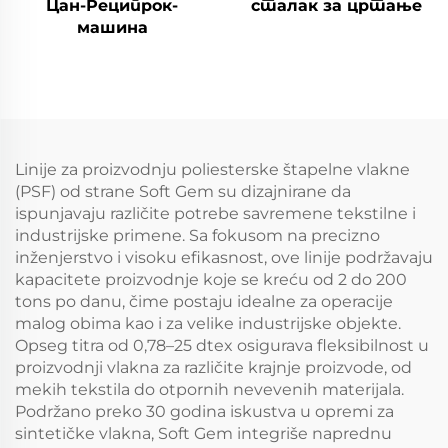
Цан-Реципрок-
сталак за цртање
машина
Linije za proizvodnju poliesterske štapelne vlakne
(PSF) od strane Soft Gem su dizajnirane da
ispunjavaju različite potrebe savremene tekstilne i
industrijske primene. Sa fokusom na precizno
inženjerstvo i visoku efikasnost, ove linije podržavaju
kapacitete proizvodnje koje se kreću od 2 do 200
tons po danu, čime postaju idealne za operacije
malog obima kao i za velike industrijske objekte.
Opseg titra od 0,78–25 dtex osigurava fleksibilnost u
proizvodnji vlakna za različite krajnje proizvode, od
mekih tekstila do otpornih nevevenih materijala.
Podržano preko 30 godina iskustva u opremi za
sintetičke vlakna, Soft Gem integriše naprednu