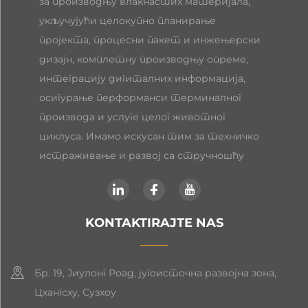
за производњу влакнастих материјала,
укључујући целокупно планирање
пројекта, процесни пакет и инжењерски
дизајн, комплетну производњу опреме,
интеграцију дигиталних информација,
осигурање перформанси терминалног
производа и услуге целог животног
циклуса. Имамо искусан тим за техничко
истраживање и развој са стручношћу
KONTAKTIRAJTE NAS
Бр. 19, Јиулонг Роад, југоисточна развојна зона,
Цхангсху, Сузхоу