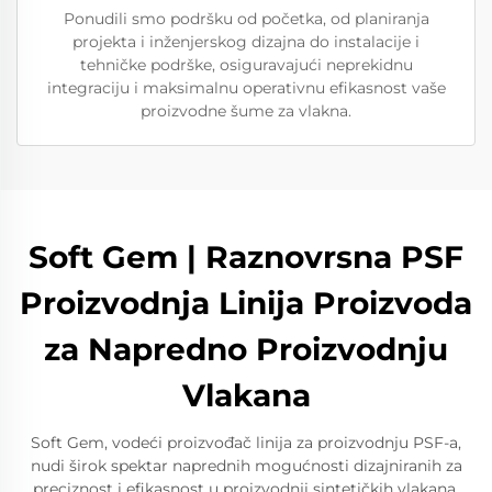
Ponudili smo podršku od početka, od planiranja
projekta i inženjerskog dizajna do instalacije i
tehničke podrške, osiguravajući neprekidnu
integraciju i maksimalnu operativnu efikasnost vaše
proizvodne šume za vlakna.
Soft Gem | Raznovrsna PSF
Proizvodnja Linija Proizvoda
za Napredno Proizvodnju
Vlakana
Soft Gem, vodeći proizvođač linija za proizvodnju PSF-a,
nudi širok spektar naprednih mogućnosti dizajniranih za
preciznost i efikasnost u proizvodnji sintetičkih vlakana.