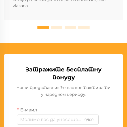
vlakana.
Затражите бесплатну
понуду
Наши представник ће вас контактирати
у наредном периоду.
Е-маил
0/100