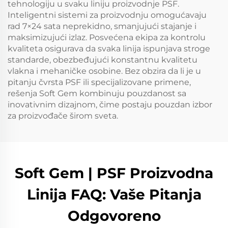
tehnologiju u svaku liniju proizvodnje PSF.
Inteligentni sistemi za proizvodnju omogućavaju
rad 7×24 sata neprekidno, smanjujući stajanje i
maksimizujući izlaz. Posvećena ekipa za kontrolu
kvaliteta osigurava da svaka linija ispunjava stroge
standarde, obezbeđujući konstantnu kvalitetu
vlakna i mehaničke osobine. Bez obzira da li je u
pitanju čvrsta PSF ili specijalizovane primene,
rešenja Soft Gem kombinuju pouzdanost sa
inovativnim dizajnom, čime postaju pouzdan izbor
za proizvođače širom sveta.
Soft Gem | PSF Proizvodna
Linija FAQ: Vaše Pitanja
Odgovoreno