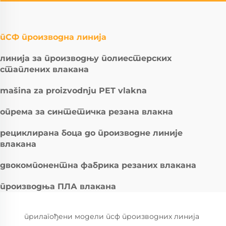
пСФ производна линија
линија за производњу полиестерских
стаплених влакана
mašina za proizvodnju PET vlakna
опрема за синтетичка резана влакна
рециклирана боца до производне линије
влакана
двокомпонентна фабрика резаних влакана
производња ПЛА влакана
прилагођени модели псф производних линија