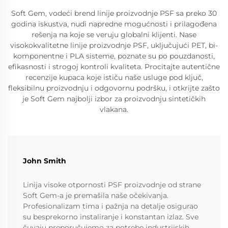
Soft Gem, vodeći brend linije proizvodnje PSF sa preko 30
godina iskustva, nudi napredne mogućnosti i prilagođena
rešenja na koje se veruju globalni klijenti. Nase
visokokvalitetne linije proizvodnje PSF, uključujući PET, bi-
komponentne i PLA sisteme, poznate su po pouzdanosti,
efikasnosti i strogoj kontroli kvaliteta. Procitajte autentične
recenzije kupaca koje ističu naše usluge pod ključ,
fleksibilnu proizvodnju i odgovornu podršku, i otkrijte zašto
je Soft Gem najbolji izbor za proizvodnju sintetičkih
vlakana.
John Smith
Linija visoke otpornosti PSF proizvodnje od strane
Soft Gem-a je premašila naše očekivanja.
Profesionalizam tima i pažnja na detalje osigurao
su besprekorno instaliranje i konstantan izlaz. Sve
čuvaju preporučujemo za potrebe industrijskih