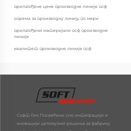
прилагођене цене производне линије псф
опрема за производну линију по мери
прилагођени материјали псф производне
линије
квалитет производне линије псф
Софт Гем Посвећени смо интеграцији и
иновацији целокупног решења за фабрику