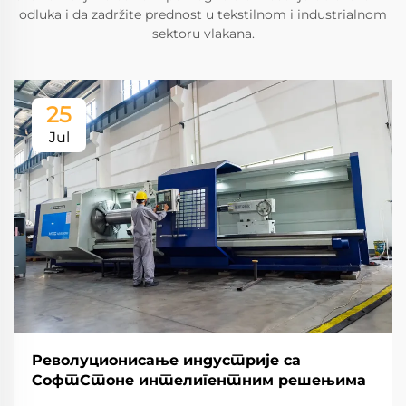
odluka i da zadržite prednost u tekstilnom i industrialnom
sektoru vlakana.
25
Jul
Револуционисање индустрије са
СофтСтоне интелигентним решењима