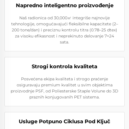
Napredno inteligentno proizvođenje
Naš radionica od 30,000㎡ integriše najnovije
tehnologije, omogućavajući fleksibilne kapacitete (2–
200 tone/dan) i preciznu kontrolu titra (0.78–25 dtex)
za visoku efikasnost i neprekinuto delovanje 7×24
sata.
Strogi kontrola kvaliteta
Posvećena ekipa kvaliteta i strogo praćenje
osiguravaju premium kvalitet u svim objektima
proizvodnje PSF, od Poliesterske Staple Volune do 3D
praznih konjugovanih PET sistema.
Usluge Potpuno Ciklusa Pod Ključ