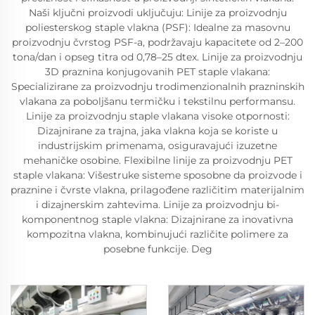
Naši ključni proizvodi uključuju: Linije za proizvodnju
poliesterskog staple vlakna (PSF): Idealne za masovnu
proizvodnju čvrstog PSF-a, podržavaju kapacitete od 2–200
tona/dan i opseg titra od 0,78–25 dtex. Linije za proizvodnju
3D praznina konjugovanih PET staple vlakana:
Specializirane za proizvodnju trodimenzionalnih prazninskih
vlakana za poboljšanu termičku i tekstilnu performansu.
Linije za proizvodnju staple vlakana visoke otpornosti:
Dizajnirane za trajna, jakа vlakna koja se koriste u
industrijskim primenama, osiguravajući izuzetne
mehaničke osobine. Flexibilne linije za proizvodnju PET
staple vlakana: Višestruke sisteme sposobne da proizvode i
praznine i čvrste vlakna, prilagođene različitim materijalnim
i dizajnerskim zahtevima. Linije za proizvodnju bi-
komponentnog staple vlakna: Dizajnirane za inovativna
kompozitna vlakna, kombinujući različite polimere za
posebne funkcije. Deg