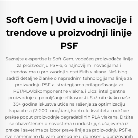
Soft Gem | Uvid u inovacije i
trendove u proizvodnji linije
PSF
Saznajte ekspertise iz Soft Gem, vodećeg proizvođača linije
za proizvodnju PSF-a, o najnovijim inovacijama i
trendovima u proizvodnji sintetičkih vlakana. Naš blog
sadrži detaljne članke o naprednim tehnologijama linije za
proizvodnju PSF-a, strategijama prilagođavanja za
PET/PLA/bikomponentne vlakna, i ulozi inteligentne
proizvodnje u poboljšanje efikasnosti. Sažmite kako naše
30+ godina iskustva utiče na rešenja za optimizaciju
kapaciteta (2–200 tone/dan), kontrolu kvaliteta i održive
prakse poput proizvodnje degradabilnih PLA vlakana. Držite
se obaveštenim o novostima u industriji, slučajevima iz
prakse i savetima za izbor prave linije za proizvodnju PSF-a,
sve namenjeno da vam pomogne u donošenju obrazovanih