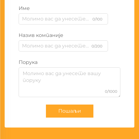
Име
0/100
Назив компаније
0/200
Порука
0/1000
Пошаљи