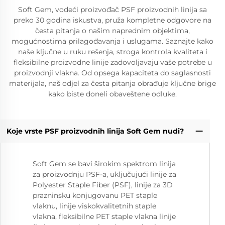
Soft Gem, vodeći proizvođač PSF proizvodnih linija sa
preko 30 godina iskustva, pruža kompletne odgovore na
česta pitanja o našim naprednim objektima,
mogućnostima prilagođavanja i uslugama. Saznajte kako
naše ključne u ruku rešenja, stroga kontrola kvaliteta i
fleksibilne proizvodne linije zadovoljavaju vaše potrebe u
proizvodnji vlakna. Od opsega kapaciteta do saglasnosti
materijala, naš odjel za česta pitanja obrađuje ključne brige
kako biste doneli obaveštene odluke.
Koje vrste PSF proizvodnih linija Soft Gem nudi?
Soft Gem se bavi širokim spektrom linija
za proizvodnju PSF-a, uključujući linije za
Polyester Staple Fiber (PSF), linije za 3D
prazninsku konjugovanu PET staple
vlaknu, linije viskokvalitetnih staple
vlakna, fleksibilne PET staple vlakna linije