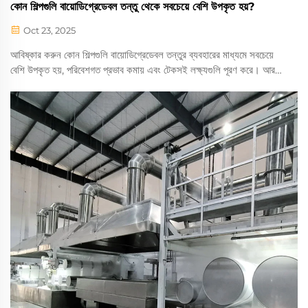
কোন শিল্পগুলি বায়োডিগ্রেডেবল তন্তু থেকে সবচেয়ে বেশি উপকৃত হয়?
Oct 23, 2025
আবিষ্কার করুন কোন শিল্পগুলি বায়োডিগ্রেডেবল তন্তুর ব্যবহারের মাধ্যমে সবচেয়ে
বেশি উপকৃত হয়, পরিবেশগত প্রভাব কমায় এবং টেকসই লক্ষ্যগুলি পূরণ করে। আরও
জানুন।