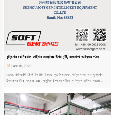
বুদ্ধিমান কেমিক্যাল ফাইবার সরঞ্জামের উপর দৃষ্টি, একসাথে ভবিষ্যত গঠন
Dec 18, 2025
যেহেতু বিশ্বব্যাপী টেক্সটাইল শিল্প উচ্চতর স্বয়ংক্রিয়করণ, শক্তি দক্ষতা এবং বুদ্ধিমান
উৎপাদনের দিকে অগ্রসর হচ্ছে, আধুনিক উৎপাদন লাইনে কেমিক্যাল ফাইবার সরঞ্জাম
ক্রমবর্ধমানভাবে গুরুত্বপূর্ণ ভূমিকা পালন করছে। উন্নত মেশিনারি, ডিজিটাল নিয়ন্ত্রণ
ব্যবস্থা এবং একীভূত সমাধান আর ঐচ্ছিক নয়—এগুলি স্থিতিশীল মান, কম অপারেটিং
খরচ এবং আন্তর্জাতিক বাজারে দীর্ঘমেয়াদী প্রতিযোগিতামূলকতা খুঁজছে এমন উৎপাদকদের
জন্য অপরিহার্য।