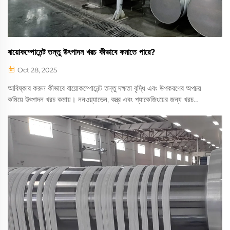
বায়োকম্পোনেন্ট তন্তু উৎপাদন খরচ কীভাবে কমাতে পারে?
Oct 28, 2025
আবিষ্কার করুন কীভাবে বায়োকম্পোনেন্ট তন্তু দক্ষতা বৃদ্ধি এবং উপকরণের অপচয়
কমিয়ে উৎপাদন খরচ কমায়। ননওয়্যাভেন, বস্ত্র এবং প্যাকেজিংয়ের জন্য খরচ
সাশ্রয়ের সুবিধাগুলি জানুন। এখনই সমাধানগুলি অন্বেষণ করুন।