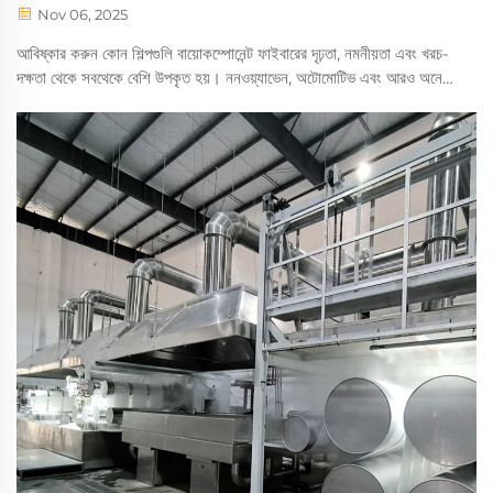
Nov 06, 2025
আবিষ্কার করুন কোন শিল্পগুলি বায়োকম্পোনেন্ট ফাইবারের দৃঢ়তা, নমনীয়তা এবং খরচ-
দক্ষতা থেকে সবথেকে বেশি উপকৃত হয়। ননওয়্যাভেন, অটোমোটিভ এবং আরও অনেক
ক্ষেত্রে বাস্তব প্রয়োগ দেখুন। আরও জানুন।