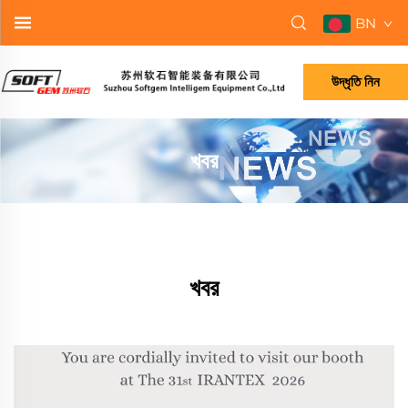
BN
উদ্ধৃতি নিন
খবর
খবর