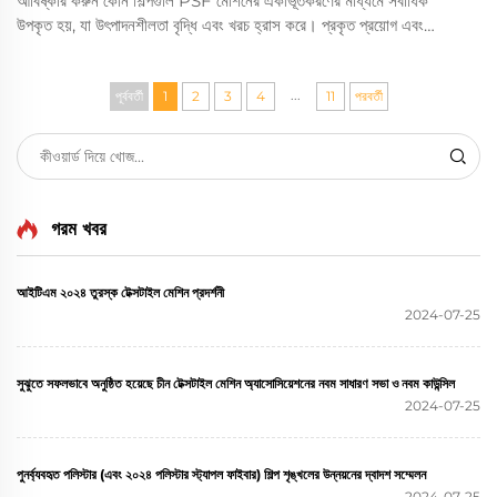
আবিষ্কার করুন কোন শিল্পগুলি PSF মেশিনের একীভূতকরণের মাধ্যমে সর্বাধিক
উপকৃত হয়, যা উৎপাদনশীলতা বৃদ্ধি এবং খরচ হ্রাস করে। প্রকৃত প্রয়োগ এবং
সুবিধাগুলি দেখুন।
...
পূর্ববর্তী
1
2
3
4
11
পরবর্তী
গরম খবর
আইটিএম ২০২৪ তুরস্ক টেক্সটাইল মেশিন প্রদর্শনী
2024-07-25
সুঝুতে সফলভাবে অনুষ্ঠিত হয়েছে চীন টেক্সটাইল মেশিন অ্যাসোসিয়েশনের নবম সাধারণ সভা ও নবম কাউন্সিল
2024-07-25
পুনর্ব্যবহৃত পলিস্টার (এবং ২০২৪ পলিস্টার স্ট্যাপল ফাইবার) শিল্প শৃঙ্খলের উন্নয়নের দ্বাদশ সম্মেলন
2024-07-25