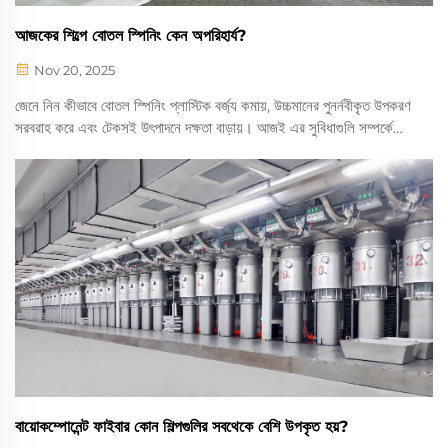
আজকের শিল্পে বোতল স্পিনিং কেন অপরিহার্য?
Nov 20, 2025
জেনে নিন কীভাবে বোতল স্পিনিং প্লাস্টিক বর্জ্য কমায়, উচ্চমানের পুনর্নবীকৃত উপকরণ
সরবরাহ করে এবং টেকসই উৎপাদনে দক্ষতা বাড়ায়। আজই এর সুবিধাগুলি সম্পর্কে
জানুন।
বায়োকম্পোনেন্ট ফাইবার কোন শিল্পগুলির সবথেকে বেশি উপকৃত হয়?