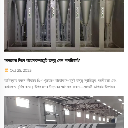
আজকের শিল্পে বায়োকম্পোনেন্ট তন্তু কেন অপরিহার্য?
Oct 25, 2025
আবিষ্কার করুন কীভাবে শিল্প প্রয়োগে বায়োকম্পোনেন্ট তন্তু স্থায়িত্ব, নমনীয়তা এবং
কর্মদক্ষতা বৃদ্ধি করে। উপকরণের উদ্ভাবন আনলক করুন—আজই আপনার উৎপাদন
প্রক্রিয়ার জন্য এর সুবিধাগুলি অন্বেষণ করুন।