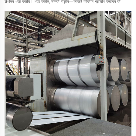
উত্পাদন খরচ কমায়। খরচ কমান, দক্ষতা বাড়ান—আজই কীভাবে প্রয়োগ করবেন তা
শিখুন।