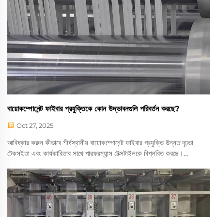
বায়োকম্পোনেন্ট ফাইবার প্রযুক্তিকে কোন উদ্ভাবনগুলি পরিবর্তন করছে?
Oct 27, 2025
আবিষ্কার করুন কীভাবে শীর্ষস্থানীয় বায়োকম্পোনেন্ট ফাইবার প্রযুক্তি উন্নত দৃঢ়তা,
টেকসইতা এবং কার্যকারিতার সাথে পারফরম্যান্স টেক্সটাইলকে বিপ্লবিত করছে।
পোশাক থেকে শুরু করে চিকিৎসা কাপড় পর্যন্ত শিল্পগুলিকে পরিবর্তন করে এমন সর্বশেষ
অগ্রগতি অন্বেষণ করুন।