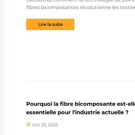
fibres bicomposantes révolutionne les textil
performants grâce à une durabilité, une durab
et une fonctionnalité accrues. Explorez les
Lire la suite
dernières avancées qui transforment des sec
allant de l'habillement aux tissus médicaux.
Pourquoi la fibre bicomposante est-ell
essentielle pour l'industrie actuelle ?
Oct 25, 2025