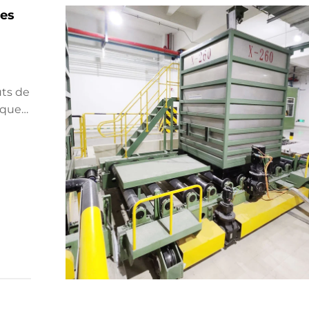
les
de contrôle numérique et les solutions intég
ne sont plus facultatifs : ils sont devenus
indispensables pour les fabricants souhaitant
garantir une qualité stable, réduire leurs coût
d'exploitation et assurer leur compétitivité à
ûts de
long terme sur les marchés internationaux.
iques
ûts,