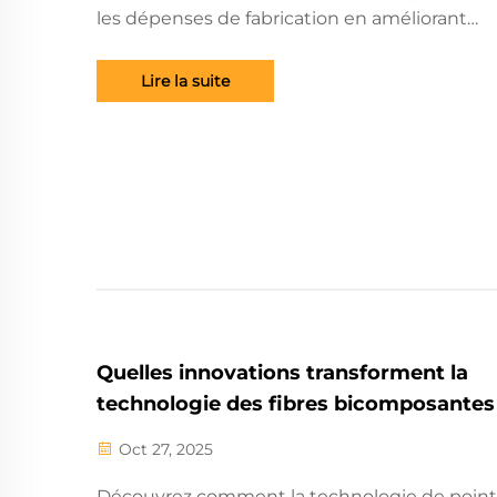
les dépenses de fabrication en améliorant
l'efficacité et en diminuant les déchets de
matériaux. Découvrez les avantages en mati
Lire la suite
d'économie pour les non-tissés, les textiles e
l'emballage. Explorez les solutions dès
maintenant.
Quelles innovations transforment la
technologie des fibres bicomposantes
Oct 27, 2025
Découvrez comment la technologie de point