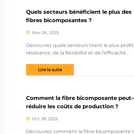
Quels secteurs bénéficient le plus des
fibres bicomposantes ?
Nov 06, 2025
Découvrez quels secteurs tirent le plus profit
résistance, de la flexibilité et de l'efficacité
économique des fibres bicomposantes.
Découvrez des applications concrètes dans l
Lire la suite
non-tissés, l'automobile et bien plus encore.
savoir plus.
Comment la fibre bicomposante peut-e
réduire les coûts de production ?
Oct 28, 2025
Découvrez comment la fibre bicomposante r