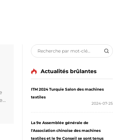
Actualités brûlantes
ITM 2024 Turquie Salon des machines
e
textiles
e
2024-07-25
r
La 9e Assemblée générale de
us
l'Association chinoise des machines
textiles et le 9e Conseil se sont tenus
mes