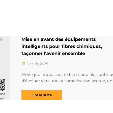
Mise en avant des équipements
intelligents pour fibres chimiques,
façonner l'avenir ensemble
Dec 18, 2025
Alors que l'industrie textile mondiale continu
d'évoluer vers une automatisation accrue, un
meilleure efficacité énergétique et une
fabrication intelligente, les équipements pou
Lire la suite
fibres chimiques jouent un rôle de plus en pl
essentiel dans les lignes de production
modernes. Les machines avancées, les systè