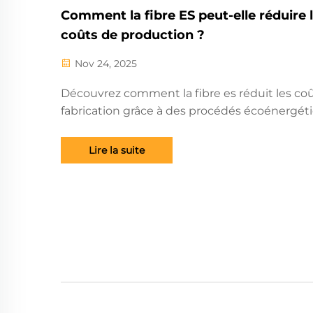
Comment la fibre ES peut-elle réduire 
coûts de production ?
Nov 24, 2025
Découvrez comment la fibre es réduit les co
fabrication grâce à des procédés écoénergét
et à la réduction des déchets. Réduisez les co
améliorez l'efficacité — découvrez comment
Lire la suite
mettre en œuvre dès aujourd'hui.