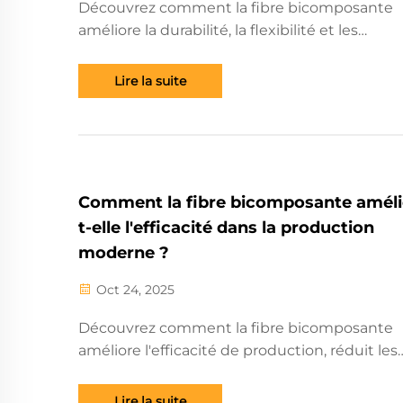
Découvrez comment la fibre bicomposante
améliore la durabilité, la flexibilité et les
performances dans les applications industriel
Libérez l'innovation des matériaux — explorez
Lire la suite
avantages pour votre processus de producti
dès aujourd'hui.
Comment la fibre bicomposante améli
t-elle l'efficacité dans la production
moderne ?
Oct 24, 2025
Découvrez comment la fibre bicomposante
améliore l'efficacité de production, réduit les
déchets et optimise la performance des prod
Découvrez la science derrière son avantage à
Lire la suite