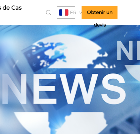
 de Cas
FR
Obtenir un
devis