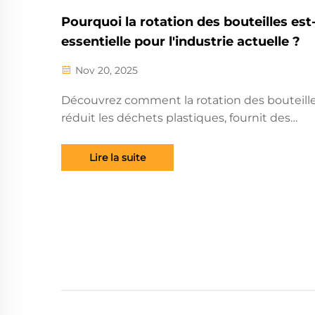
Pourquoi la rotation des bouteilles est-
essentielle pour l'industrie actuelle ?
Nov 20, 2025
Découvrez comment la rotation des bouteill
réduit les déchets plastiques, fournit des
matériaux recyclés de haute qualité et améli
l'efficacité dans la fabrication durable. Décou
Lire la suite
les avantages dès aujourd'hui.