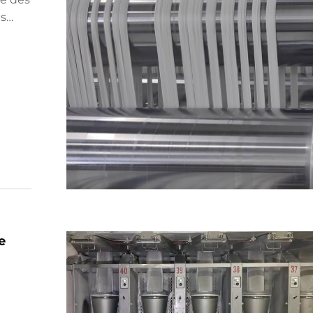
es
ilité
teurs
e