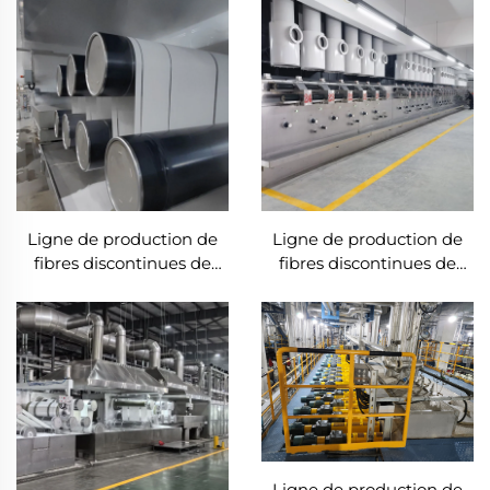
flexibles produit des fibres
fabrication de fibres de
creuses et solides
maïs
Ligne de production de
Ligne de production de
fibres discontinues de
fibres discontinues de
composants biologiques
polyester
ES
Ligne de production de