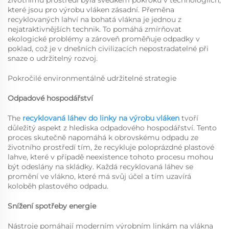
životnímu prostředí byla svědkem pokroku v technologiích,
které jsou pro výrobu vláken zásadní. Přeměna
recyklovaných lahví na bohatá vlákna je jednou z
nejatraktivnějších technik. To pomáhá zmírňovat
ekologické problémy a zároveň proměňuje odpadky v
poklad, což je v dnešních civilizacích nepostradatelné při
snaze o udržitelný rozvoj.
Pokročilé environmentálně udržitelné strategie
Odpadové hospodářství
The
recyklovaná láhev do linky na výrobu vláken
tvoří
důležitý aspekt z hlediska odpadového hospodářství. Tento
proces skutečně napomáhá k obrovskému odpadu ze
životního prostředí tím, že recykluje poloprázdné plastové
lahve, které v případě neexistence tohoto procesu mohou
být odeslány na skládky. Každá recyklovaná láhev se
promění ve vlákno, které má svůj účel a tím uzavírá
koloběh plastového odpadu.
Snížení spotřeby energie
Nástroje pomáhají moderním výrobním linkám na vlákna