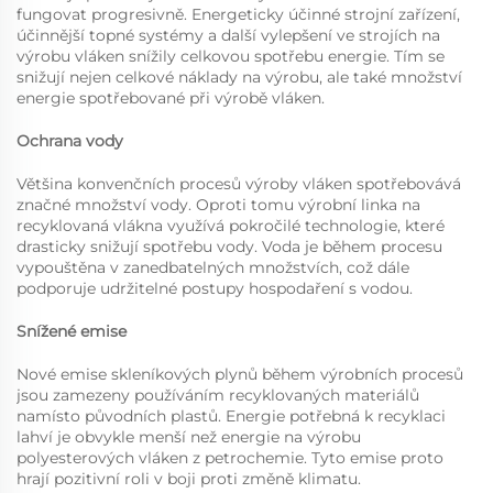
fungovat progresivně. Energeticky účinné strojní zařízení,
účinnější topné systémy a další vylepšení ve strojích na
výrobu vláken snížily celkovou spotřebu energie. Tím se
snižují nejen celkové náklady na výrobu, ale také množství
energie spotřebované při výrobě vláken.
Ochrana vody
Většina konvenčních procesů výroby vláken spotřebovává
značné množství vody. Oproti tomu výrobní linka na
recyklovaná vlákna využívá pokročilé technologie, které
drasticky snižují spotřebu vody. Voda je během procesu
vypouštěna v zanedbatelných množstvích, což dále
podporuje udržitelné postupy hospodaření s vodou.
Snížené emise
Nové emise skleníkových plynů během výrobních procesů
jsou zamezeny používáním recyklovaných materiálů
namísto původních plastů. Energie potřebná k recyklaci
lahví je obvykle menší než energie na výrobu
polyesterových vláken z petrochemie. Tyto emise proto
hrají pozitivní roli v boji proti změně klimatu.