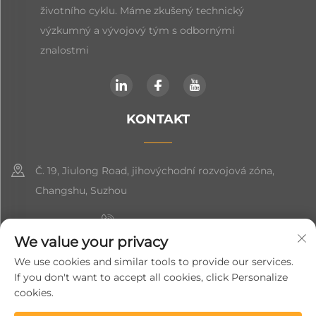
životního cyklu. Máme zkušený technický
výzkumný a vývojový tým s odbornými
znalostmi
KONTAKT
Č. 19, Jiulong Road, jihovýchodní rozvojová zóna,
Changshu, Suzhou
+86-19906239903
We value your privacy
[email protected]
We use cookies and similar tools to provide our services.
If you don't want to accept all cookies, click Personalize
+86-13852981437
cookies.