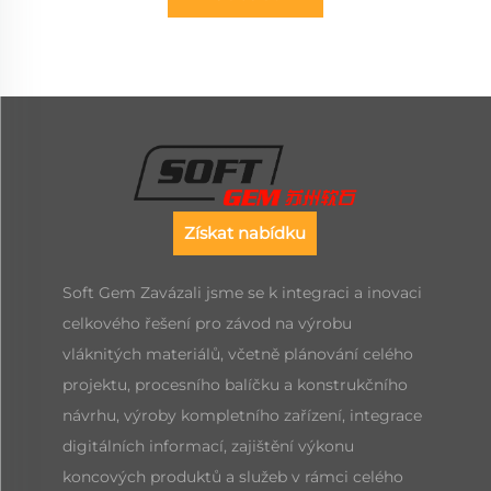
Získat nabídku
Soft Gem Zavázali jsme se k integraci a inovaci
celkového řešení pro závod na výrobu
vláknitých materiálů, včetně plánování celého
projektu, procesního balíčku a konstrukčního
návrhu, výroby kompletního zařízení, integrace
digitálních informací, zajištění výkonu
koncových produktů a služeb v rámci celého