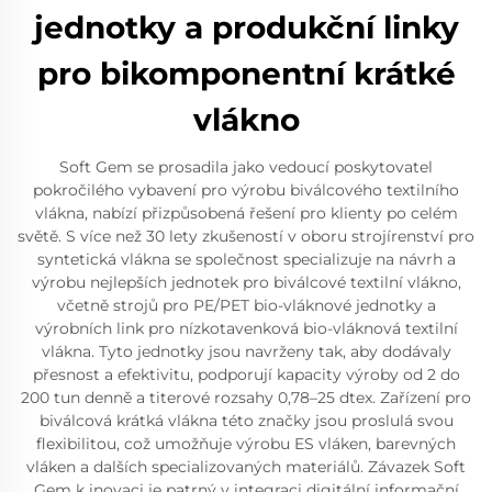
jednotky a produkční linky
pro bikomponentní krátké
vlákno
Soft Gem se prosadila jako vedoucí poskytovatel
pokročilého vybavení pro výrobu biválcového textilního
vlákna, nabízí přizpůsobená řešení pro klienty po celém
světě. S více než 30 lety zkušeností v oboru strojírenství pro
syntetická vlákna se společnost specializuje na návrh a
výrobu nejlepších jednotek pro biválcové textilní vlákno,
včetně strojů pro PE/PET bio-vláknové jednotky a
výrobních link pro nízkotavenková bio-vláknová textilní
vlákna. Tyto jednotky jsou navrženy tak, aby dodávaly
přesnost a efektivitu, podporují kapacity výroby od 2 do
200 tun denně a titerové rozsahy 0,78–25 dtex. Zařízení pro
biválcová krátká vlákna této značky jsou proslulá svou
flexibilitou, což umožňuje výrobu ES vláken, barevných
vláken a dalších specializovaných materiálů. Závazek Soft
Gem k inovaci je patrný v integraci digitální informační