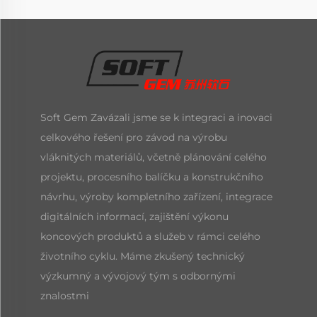
Soft Gem Zavázali jsme se k integraci a inovaci
celkového řešení pro závod na výrobu
vláknitých materiálů, včetně plánování celého
projektu, procesního balíčku a konstrukčního
návrhu, výroby kompletního zařízení, integrace
digitálních informací, zajištění výkonu
koncových produktů a služeb v rámci celého
životního cyklu. Máme zkušený technický
výzkumný a vývojový tým s odbornými
znalostmi