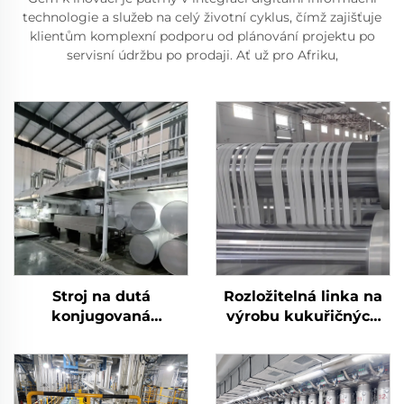
technologie a služeb na celý životní cyklus, čímž zajišťuje
klientům komplexní podporu od plánování projektu po
servisní údržbu po prodaji. Ať už pro Afriku,
Stroj na dutá
Rozložitelná linka na
konjugovaná
výrobu kukuřičných
silikonizovaná
vláken PLA Stroj na
polyesterová staplová
výrobu kukuřičných
vlákna
vláken