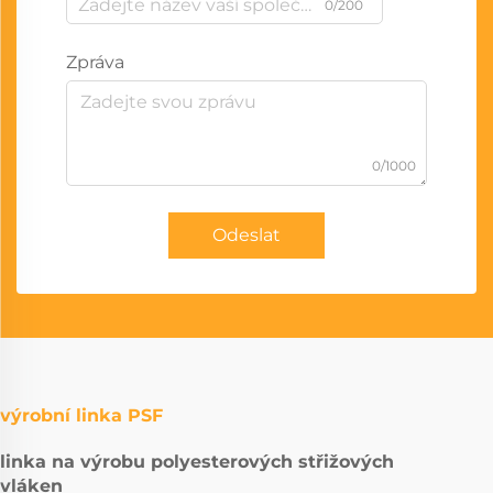
0/200
Zpráva
0/1000
Odeslat
výrobní linka PSF
linka na výrobu polyesterových střižových
vláken