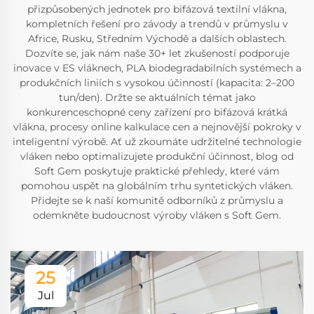
přizpůsobených jednotek pro bifázová textilní vlákna,
kompletních řešení pro závody a trendů v průmyslu v
Africe, Rusku, Středním Východě a dalších oblastech.
Dozvíte se, jak nám naše 30+ let zkušeností podporuje
inovace v ES vláknech, PLA biodegradabilních systémech a
produkčních liniích s vysokou účinností (kapacita: 2–200
tun/den). Držte se aktuálních témat jako
konkurenceschopné ceny zařízení pro bifázová krátká
vlákna, procesy online kalkulace cen a nejnovější pokroky v
inteligentní výrobě. Ať už zkoumáte udržitelné technologie
vláken nebo optimalizujete produkční účinnost, blog od
Soft Gem poskytuje praktické přehledy, které vám
pomohou uspět na globálním trhu syntetických vláken.
Přidejte se k naší komunitě odborníků z průmyslu a
odemkněte budoucnost výroby vláken s Soft Gem.
25
Jul