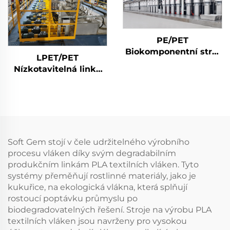
PE/PET
Biokomponentní stroj
LPET/PET
na střiž
Nízkotavitelná linka
na výrobu
biosložkových
staplových vláken
Stroj na výrobu
kompozitních
staplových vláken
Soft Gem stojí v čele udržitelného výrobního
procesu vláken díky svým degradabilním
produkčním linkám PLA textilních vláken. Tyto
systémy přeměňují rostlinné materiály, jako je
kukuřice, na ekologická vlákna, která splňují
rostoucí poptávku průmyslu po
biodegradovatelných řešení. Stroje na výrobu PLA
textilních vláken jsou navrženy pro vysokou