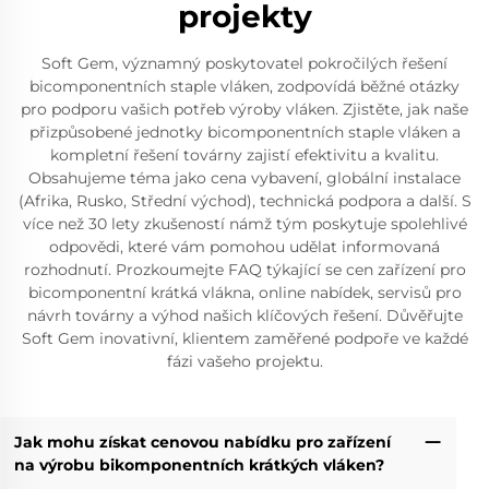
projekty
Soft Gem, významný poskytovatel pokročilých řešení
bicomponentních staple vláken, zodpovídá běžné otázky
pro podporu vašich potřeb výroby vláken. Zjistěte, jak naše
přizpůsobené jednotky bicomponentních staple vláken a
kompletní řešení továrny zajistí efektivitu a kvalitu.
Obsahujeme téma jako cena vybavení, globální instalace
(Afrika, Rusko, Střední východ), technická podpora a další. S
více než 30 lety zkušeností námž tým poskytuje spolehlivé
odpovědi, které vám pomohou udělat informovaná
rozhodnutí. Prozkoumejte FAQ týkající se cen zařízení pro
bicomponentní krátká vlákna, online nabídek, servisů pro
návrh továrny a výhod našich klíčových řešení. Důvěřujte
Soft Gem inovativní, klientem zaměřené podpoře ve každé
fázi vašeho projektu.
Jak mohu získat cenovou nabídku pro zařízení
na výrobu bikomponentních krátkých vláken?