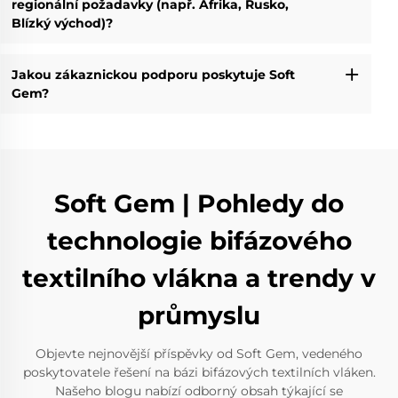
regionální požadavky (např. Afrika, Rusko,
Blízký východ)?
Jakou zákaznickou podporu poskytuje Soft
Gem?
Soft Gem | Pohledy do
technologie bifázového
textilního vlákna a trendy v
průmyslu
Objevte nejnovější příspěvky od Soft Gem, vedeného
poskytovatele řešení na bázi bifázových textilních vláken.
Našeho blogu nabízí odborný obsah týkající se