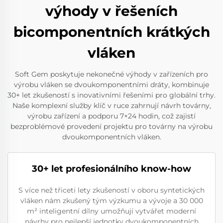
výhody v řešeních
bicomponentních krátkých
vláken
Soft Gem poskytuje nekonečné výhody v zařízeních pro
výrobu vláken se dvoukomponentními dráty, kombinuje
30+ let zkušeností s inovativními řešeními pro globální trhy.
Naše komplexní služby klíč v ruce zahrnují návrh továrny,
výrobu zařízení a podporu 7×24 hodin, což zajistí
bezproblémové provedení projektu pro továrny na výrobu
dvoukomponentních vláken.
30+ let profesionálního know-how
S více než třiceti lety zkušeností v oboru syntetických
vláken nám zkušený tým výzkumu a vývoje a 30 000
m² inteligentní dílny umožňují vytvářet moderní
návrhy pro nejlepší jednotky dvoukomponentních