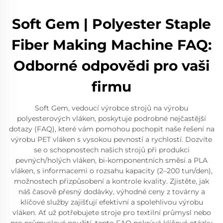
Soft Gem | Polyester Staple
Fiber Making Machine FAQ:
Odborné odpovědi pro vaši
firmu
Soft Gem, vedoucí výrobce strojů na výrobu
polyesterových vláken, poskytuje podrobné nejčastější
dotazy (FAQ), které vám pomohou pochopit naše řešení na
výrobu PET vláken s vysokou pevností a rychlostí. Dozvíte
se o schopnostech našich strojů při produkci
pevných/holých vláken, bi-komponentních směsí a PLA
vláken, s informacemi o rozsahu kapacity (2–200 tun/den),
možnostech přizpůsobení a kontrole kvality. Zjistěte, jak
náš časově přesný dodávky, výhodné ceny z továrny a
klíčové služby zajišťují efektivní a spolehlivou výrobu
vláken. Ať už potřebujete stroje pro textilní průmysl nebo
pro průmyslové použití, tento FAQ pokrývá klíčové otázky