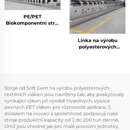
PE/PET
Biokomponentní stroj
na střiž
Linka na výrobu
polyesterových
střižových vláken
Stroje od Soft Gem na výrobu polyesterových
textilních vláken jsou navrženy tak, aby poskytovaly
vynikající výkon při výrobě trvanlivých, vysoce
pevných PET vláken pro různorodé aplikace. S
důrazem na inovaci a spolehlivost podporují naše
stroje produkční kapacity od 2 do 200 tun denně,
čímž jsou vhodné jak pro malé provozní jednotky,