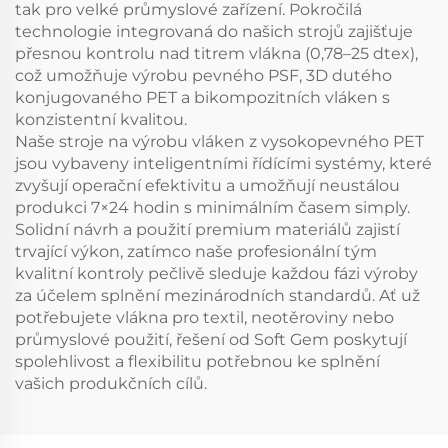
tak pro velké průmyslové zařízení. Pokročilá
technologie integrovaná do našich strojů zajišťuje
přesnou kontrolu nad titrem vlákna (0,78–25 dtex),
což umožňuje výrobu pevného PSF, 3D dutého
konjugovaného PET a bikompozitních vláken s
konzistentní kvalitou.
Naše stroje na výrobu vláken z vysokopevného PET
jsou vybaveny inteligentními řídícími systémy, které
zvyšují operační efektivitu a umožňují neustálou
produkci 7×24 hodin s minimálním časem simply.
Solidní návrh a použití premium materiálů zajistí
trvající výkon, zatímco naše profesionální tým
kvalitní kontroly pečlivě sleduje každou fázi výroby
za účelem splnění mezinárodních standardů. Ať už
potřebujete vlákna pro textil, neotěroviny nebo
průmyslové použití, řešení od Soft Gem poskytují
spolehlivost a flexibilitu potřebnou ke splnění
vašich produkčních cílů.