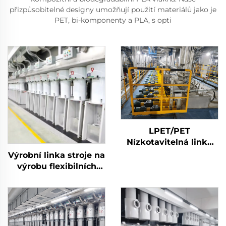
přizpůsobitelné designy umožňují použití materiálů jako je
PET, bi-komponenty a PLA, s opti
LPET/PET
Nízkotavitelná linka
na výrobu
Výrobní linka stroje na
biosložkových
výrobu flexibilních
staplových vláken
střižových vláken
Stroj na výrobu
vyrábí dutá i pevná
kompozitních
vlákna
staplových vláken