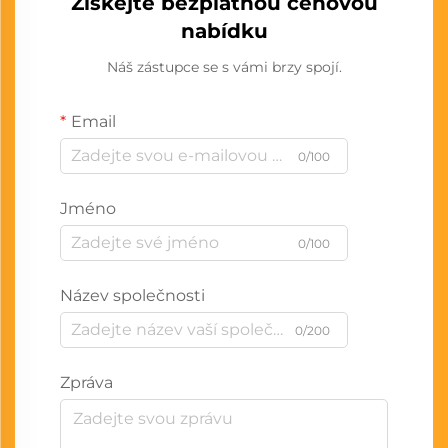
Získejte bezplatnou cenovou
nabídku
Náš zástupce se s vámi brzy spojí.
Email
0/100
Jméno
0/100
Název společnosti
0/200
Zpráva