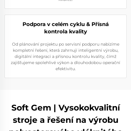
Podpora v celém cyklu & Přísná
kontrola kvality
Od plánování projektu po servisní podporu nabízíme
kompletní řešení, která zahrnují inteligentní výrobu,
digitální integraci a přísnou kontrolu kvality, čímž
zajišťujeme spolehlivé výkon a dlouhodobou operační
efektivitu.
Soft Gem | Vysokokvalitní
stroje a řešení na výrobu