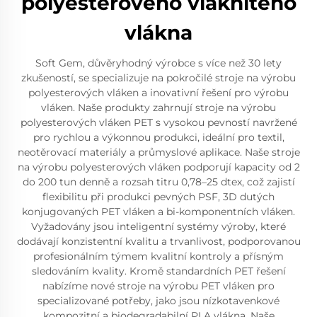
polyesterového vláknitého
vlákna
Soft Gem, důvěryhodný výrobce s více než 30 lety
zkušeností, se specializuje na pokročilé stroje na výrobu
polyesterových vláken a inovativní řešení pro výrobu
vláken. Naše produkty zahrnují stroje na výrobu
polyesterových vláken PET s vysokou pevností navržené
pro rychlou a výkonnou produkci, ideální pro textil,
neotěrovací materiály a průmyslové aplikace. Naše stroje
na výrobu polyesterových vláken podporují kapacity od 2
do 200 tun denně a rozsah titru 0,78–25 dtex, což zajistí
flexibilitu při produkci pevných PSF, 3D dutých
konjugovaných PET vláken a bi-komponentních vláken.
Vyžadovány jsou inteligentní systémy výroby, které
dodávají konzistentní kvalitu a trvanlivost, podporovanou
profesionálním týmem kvalitní kontroly a přísným
sledováním kvality. Kromě standardních PET řešení
nabízíme nové stroje na výrobu PET vláken pro
specializované potřeby, jako jsou nízkotavenkové
kompozitní a biodegradabilní PLA vlákna. Naše