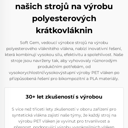
našich strojů na výrobu
polyesterových
krátkovláknin
Soft Gem, vedoucí výrobce strojů na výrobu
polyesterového vláknitého vlákna, nabízí inovativní řešení,
která kombinují vysokou sílu, efektivitu a spolehlivost. Naše
stroje jsou navrženy tak, aby vyhovovaly různorodým
produkčním potřebám, od
vysokorychlostní/vysokovýstupní výroby PET vláken po
přizpůsobená řešení pro bikompozitní a PLA materiály.
30+ let zkušeností s výrobou
S více než třiceti lety zkušeností v oboru zařízení pro
syntetická vlákna zajistí naše týmy, že každý stroj na
výrobu PET vláken je vyvinut pro trvanlivost a
přesnost, podporující výrobu vysokosilných vláken