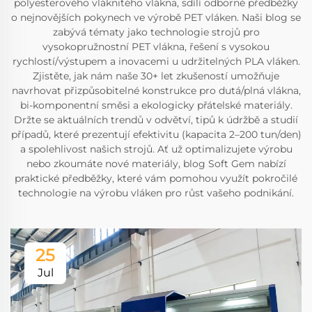
polyesterového vláknitého vlákna, sdílí odborné předběžky
o nejnovějších pokynech ve výrobě PET vláken. Naši blog se
zabývá tématy jako technologie strojů pro
vysokopružnostní PET vlákna, řešení s vysokou
rychlostí/výstupem a inovacemi u udržitelných PLA vláken.
Zjistěte, jak nám naše 30+ let zkušeností umožňuje
navrhovat přizpůsobitelné konstrukce pro dutá/plná vlákna,
bi-komponentní směsi a ekologicky přátelské materiály.
Držte se aktuálních trendů v odvětví, tipů k údržbě a studií
případů, které prezentují efektivitu (kapacita 2–200 tun/den)
a spolehlivost našich strojů. Ať už optimalizujete výrobu
nebo zkoumáte nové materiály, blog Soft Gem nabízí
praktické předběžky, které vám pomohou využít pokročilé
technologie na výrobu vláken pro růst vašeho podnikání.
25
Jul