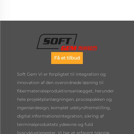
Få et tilbud
Soft Gem Vi er forpligtet til integration og
innovation af den overordnede løsning til
fibermaterialeproduktionsanlægget, herunder
hele projektplanlægningen, procespakken og
ingeniørdesign, komplet udstyrsfremstilling,
digital informationsintegration, sikring af
terminalproduktets ydeevne og fuld
livscyklustjenester. Vi har et erfarent teknisk