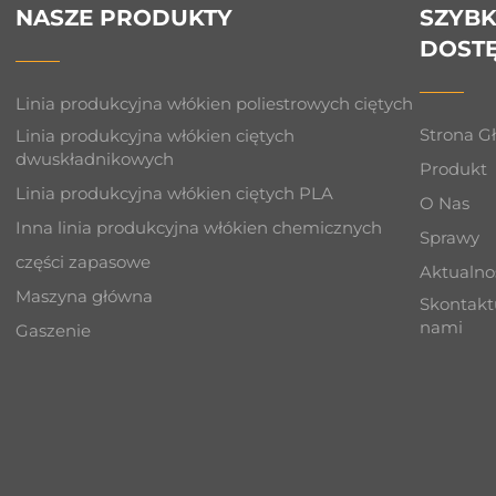
NASZE PRODUKTY
SZYBK
DOST
Linia produkcyjna włókien poliestrowych ciętych
Strona G
Linia produkcyjna włókien ciętych
dwuskładnikowych
Produkt
Linia produkcyjna włókien ciętych PLA
O Nas
u
Inna linia produkcyjna włókien chemicznych
Sprawy
części zapasowe
Aktualno
Maszyna główna
Skontaktu
nami
Gaszenie