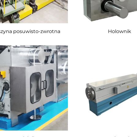
zyna posuwisto-zwrotna
Holownik