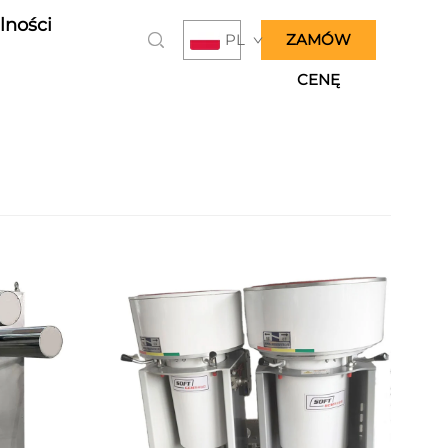
lności
PL
ZAMÓW
CENĘ