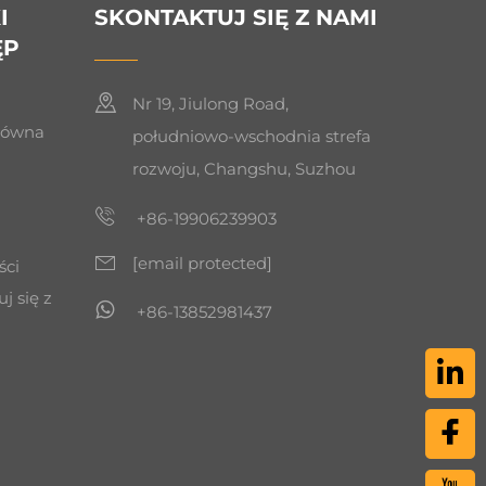
I
SKONTAKTUJ SIĘ Z NAMI
ĘP
Nr 19, Jiulong Road,
łówna
południowo-wschodnia strefa
rozwoju, Changshu, Suzhou
+86-19906239903
[email protected]
ści
j się z
+86-13852981437