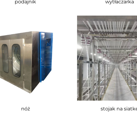
podajnik
wytłaczarka
nóż
stojak na siatk