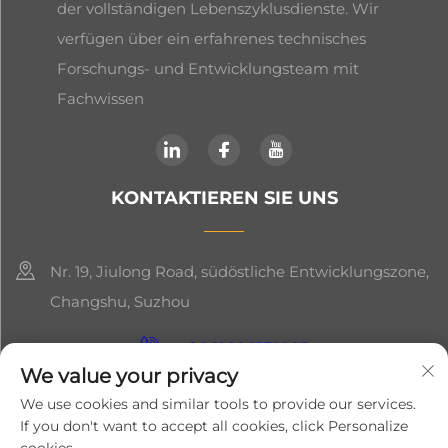
der vollständigen Lebenszyklusdienste. Wir
verfügen über ein erfahrenes technisches
Forschungs- und Entwicklungsteam mit
Fachwissen
KONTAKTIEREN SIE UNS
Nr. 19, Jiulong Road, südöstliche Entwicklungszone,
Changshu, Suzhou
+86-19906239903
We value your privacy
[email protected]
We use cookies and similar tools to provide our services.
If you don't want to accept all cookies, click Personalize
+86-13852981437