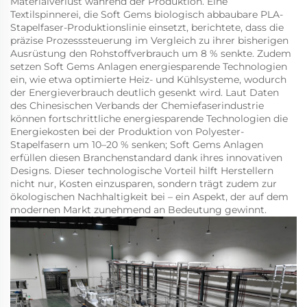
Materialverlust während der Produktion. Eine
Textilspinnerei, die Soft Gems biologisch abbaubare PLA-
Stapelfaser-Produktionslinie einsetzt, berichtete, dass die
präzise Prozesssteuerung im Vergleich zu ihrer bisherigen
Ausrüstung den Rohstoffverbrauch um 8 % senkte. Zudem
setzen Soft Gems Anlagen energiesparende Technologien
ein, wie etwa optimierte Heiz- und Kühlsysteme, wodurch
der Energieverbrauch deutlich gesenkt wird. Laut Daten
des Chinesischen Verbands der Chemiefaserindustrie
können fortschrittliche energiesparende Technologien die
Energiekosten bei der Produktion von Polyester-
Stapelfasern um 10–20 % senken; Soft Gems Anlagen
erfüllen diesen Branchenstandard dank ihres innovativen
Designs. Dieser technologische Vorteil hilft Herstellern
nicht nur, Kosten einzusparen, sondern trägt zudem zur
ökologischen Nachhaltigkeit bei – ein Aspekt, der auf dem
modernen Markt zunehmend an Bedeutung gewinnt.