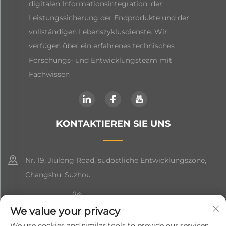
digitalen Informationsintegration, der
Leistungssicherung der Endprodukte und der
vollständigen Lebenszyklusdienste. Wir
verfügen über ein erfahrenes technisches
Forschungs- und Entwicklungsteam mit
Fachwissen
KONTAKTIEREN SIE UNS
Nr. 19, Jiulong Road, südöstliche Entwicklungszone,
Changshu, Suzhou
+86-19906239903
We value your privacy
[email protected]
We use cookies and similar tools to provide our services.