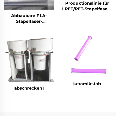
Produktionslinie für
LPET/PET-Stapelfasern
mit niedrigem
Abbaubare PLA-
Schmelzpunkt,
Stapelfaser-
Maschine zur
Produktionslinie
Herstellung von
Maschine zur
Verbundstapelfasern
Herstellung von
Maisfasern
keramikstab
abschrecken1