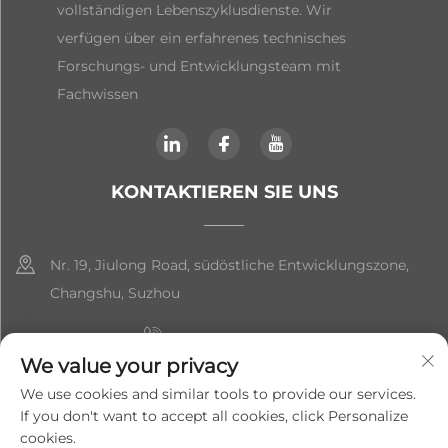
vollständigen Lebenszyklusdienste. Wir
verfügen über ein erfahrenes technisches
Forschungs- und Entwicklungsteam mit
Fachwissen
KONTAKTIEREN SIE UNS
Nr. 19, Jiulong Road, südöstliche Entwicklungszone,
Changshu, Suzhou
+86-19906239903
We value your privacy
[email protected]
We use cookies and similar tools to provide our services.
If you don't want to accept all cookies, click Personalize
+86-13852981437
cookies.