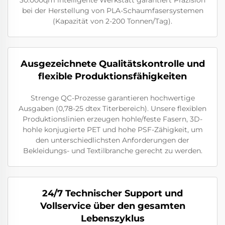
bei der Herstellung von PLA-Schaumfasersystemen
(Kapazität von 2-200 Tonnen/Tag).
Ausgezeichnete Qualitätskontrolle und
flexible Produktionsfähigkeiten
Strenge QC-Prozesse garantieren hochwertige
Ausgaben (0,78-25 dtex Titerbereich). Unsere flexiblen
Produktionslinien erzeugen hohle/feste Fasern, 3D-
hohle konjugierte PET und hohe PSF-Zähigkeit, um
den unterschiedlichsten Anforderungen der
Bekleidungs- und Textilbranche gerecht zu werden.
24/7 Technischer Support und
Vollservice über den gesamten
Lebenszyklus