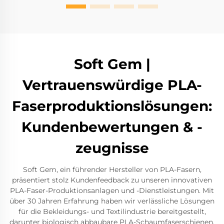
Soft Gem |
Vertrauenswürdige PLA-
Faserproduktionslösungen:
Kundenbewertungen & -
zeugnisse
Soft Gem, ein führender Hersteller von PLA-Fasern,
präsentiert stolz Kundenfeedback zu unseren innovativen
PLA-Faser-Produktionsanlagen und -Dienstleistungen. Mit
über 30 Jahren Erfahrung haben wir verlässliche Lösungen
für die Bekleidungs- und Textilindustrie bereitgestellt,
darunter biologisch abbaubare PLA-Schaumfaserschienen,