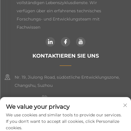
vollständigen Lebenszyklusdienste. Wir
verfügen über ein erfahrenes technisches
Forschungs- und Entwicklungsteam mit
Fachwissen
KONTAKTIEREN SIE UNS
Nr. 19, Jiulong Road, südöstliche Entwicklungszone,
Changshu, Suzhou
+86-19906239903
We value your privacy
[email protected]
We use cookies and similar tools to provide our services.
If you don't want to accept all cookies, click Personalize
+86-13852981437
cookies.