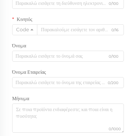
0/100
Κινητός
Code
0/16
Όνομα
0/100
Όνομα Εταιρείας
0/200
Μήνυμα
0/1000