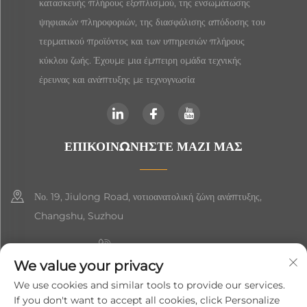
κατασκευής πλήρους εξοπλισμού, της ενσωμάτωσης
ψηφιακών πληροφοριών, της διασφάλισης απόδοσης του
τερματικού προϊόντος και των υπηρεσιών πλήρους
κύκλου ζωής. Έχουμε μια έμπειρη ομάδα τεχνικής
έρευνας και ανάπτυξης με τεχνογνωσία
ΕΠΙΚΟΙΝΩΝΉΣΤΕ ΜΑΖΊ ΜΑΣ
Νο. 19, Jiulong Road, νοτιοανατολική ζώνη ανάπτυξης,
Changshu, Suzhou
+86-19906239903
We value your privacy
[email protected]
We use cookies and similar tools to provide our services.
If you don't want to accept all cookies, click Personalize
+86-13852981437