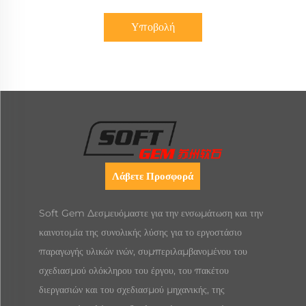
Υποβολή
Λάβετε Προσφορά
Soft Gem Δεσμευόμαστε για την ενσωμάτωση και την
καινοτομία της συνολικής λύσης για το εργοστάσιο
παραγωγής υλικών ινών, συμπεριλαμβανομένου του
σχεδιασμού ολόκληρου του έργου, του πακέτου
διεργασιών και του σχεδιασμού μηχανικής, της