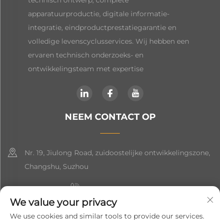
apparatuurproductie, digitale informatie-
integratie, eindproductprestatiegarantie en
volledige levenscyclusservices. Wij hebben een
ervaren technisch onderzoeks- en
ontwikkelingsteam met expertise
NEEM CONTACT OP
Nr. 19, Jiulong Road, zuidoostelijke ontwikkelingszone,
Changshu, Suzhou
+86-19906239903
We value your privacy
[email protected]
We use cookies and similar tools to provide our services.