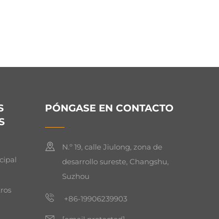
S
PÓNGASE EN CONTACTO
S
N.º 19, calle Jiulong, zona de
cipal
desarrollo sureste, Changshu,
Suzhou
ros
+86-19906239903