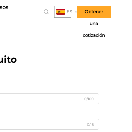
sos
ES
Obtener
una
cotización
uito
0/100
0/16