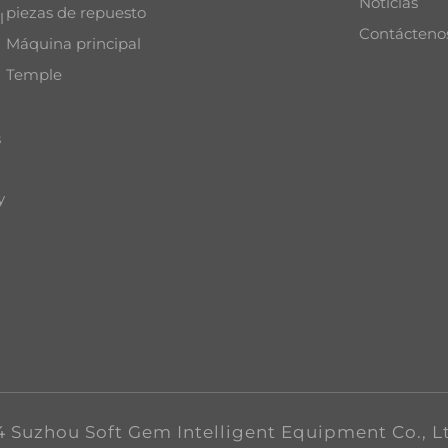
Noticias
piezas de repuesto
l
Contácteno
Máquina principal
Temple
s
y
 Suzhou Soft Gem Intelligent Equipment Co., L