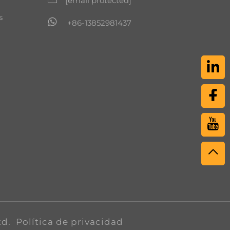
[email protected]
s
+86-13852981437
td.
Política de privacidad