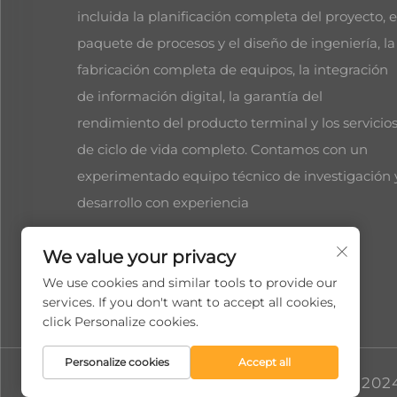
incluida la planificación completa del proyecto, e
paquete de procesos y el diseño de ingeniería, la
fabricación completa de equipos, la integración
de información digital, la garantía del
rendimiento del producto terminal y los servicio
de ciclo de vida completo. Contamos con un
experimentado equipo técnico de investigación 
desarrollo con experiencia
We value your privacy
We use cookies and similar tools to provide our
services. If you don't want to accept all cookies,
click Personalize cookies.
Personalize cookies
Accept all
Derechos de autor © 2024