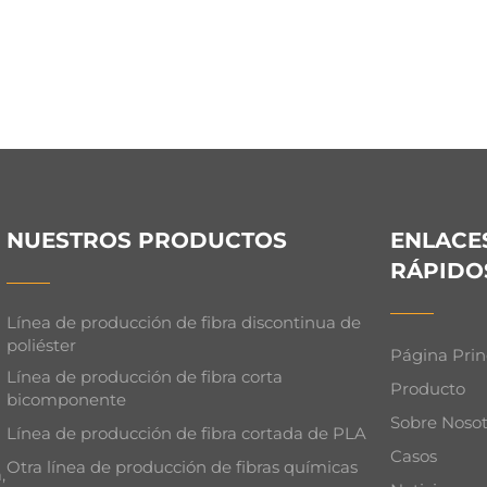
NUESTROS PRODUCTOS
ENLACE
RÁPIDO
Línea de producción de fibra discontinua de
poliéster
Página Prin
Línea de producción de fibra corta
Producto
bicomponente
Sobre Nosot
Línea de producción de fibra cortada de PLA
Casos
Otra línea de producción de fibras químicas
,