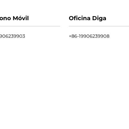
fono Móvil
Oficina Diga
9906239903
+86-19906239908