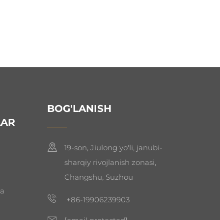
BOG'LANISH
LAR
19-son, Jiulong yo'li, janubi-
sharqiy rivojlanish zonasi,
Changshu, Suzhou
da
+86-19906239903