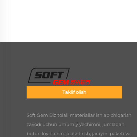
Taklif olish
Soft Gem Biz tolali materiallar ishlab chiqarish
zavodi uchun umumiy yechimni, jumladan,
butun loyihani rejalashtirish, jarayon paketi va