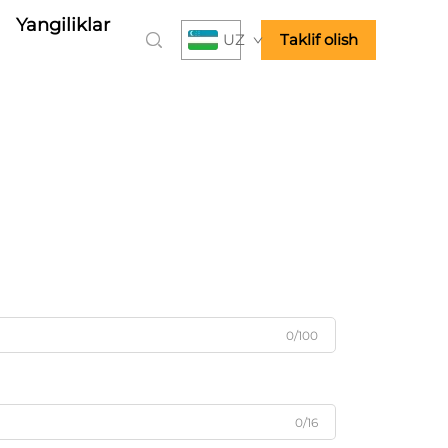
Yangiliklar
UZ
Taklif olish
0/100
0/16