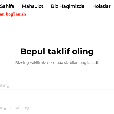
Sahifa
Mahsulot
Biz Haqimizda
Holatlar
lan bog'lanish
Bepul taklif oling
Bizning vakilimiz tez orada siz bilan bog'lanadi.