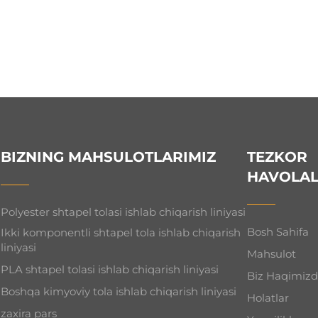
BIZNING MAHSULOTLARIMIZ
TEZKOR
HAVOLA
Polyester shtapel tolasi ishlab chiqarish liniyasi
Bosh Sahifa
Ikki komponentli shtapel tola ishlab chiqarish
liniyasi
Mahsulot
PLA shtapel tolasi ishlab chiqarish liniyasi
Biz Haqimiz
Boshqa kimyoviy tola ishlab chiqarish liniyasi
Holatlar
zaxira pars