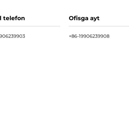
l telefon
Ofisga ayt
9906239903
+86-19906239908