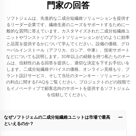
門家の回答
ソフトジェムは、先進的な二成分短繊維ソリューションを提供す
るリーダー企業です。繊維生産のニーズをサポートするために一
般的な質問に答えています。カスタマイズされた二成分短繊維ユ
ニットやワンストッププラントソリューションがどのように効率
と品質を提供するかについて学んでください。設備の価格、グロ
ーバルインストール（アフリカ、ロシア、中東）、技術サポート
などについても説明します。30年以上の経験を持つ私たちのチー
ムは、信頼性のある回答を提供し、適切な決定を下すお手伝いを
します。二成分短繊維デバイスの価格、オンライン見積もり、プ
ラント設計サービス、そして当社のターンキー・ソリューション
の利点に関するFAQをご覧ください。プロジェクトのどの段階で
もイノベーティブで顧客志向のサポートを提供するソフトジェム
を信頼してください。
なぜソフトジェムの二成分短繊維ユニットは市場で最高
といえるのか？