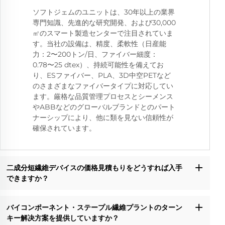
ソフトジェムのユニットは、30年以上の業界
専門知識、先進的な研究開発、および30,000
㎡のスマート製造センターで注目されていま
す。当社の設備は、精度、柔軟性（日産能
力：2〜200トン/日、ファイバー細度：
0.78〜25 dtex）、持続可能性を備えてお
り、ESファイバー、PLA、3D中空PETなど
のさまざまなファイバータイプに対応してい
ます。厳格な品質管理プロセスとシーメンス
やABBなどのグローバルブランドとのパート
ナーシップにより、他に類を見ない信頼性が
確保されています。
二成分短繊維デバイスの価格見積もりをどうすれば入手
できますか？
バイコンポーネント・ステープル繊維プラントのターン
キー解决方案を提供していますか？