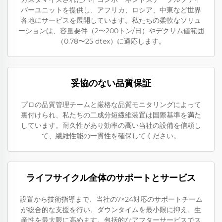
バーユニットを提供し、アフリカ、ロシア、中東など世界
各地にサービスを展開しています。私たちの柔軟なソリュ
ーションは、容量要件（2〜200トン/日）やデクサム値範囲
（0.78〜25 dtex）に適応します。
妥協のない品質保証
プロの品質管理チームと厳格な品質モニタリングによって
裏付けられ、私たちの二成分短繊維装置は国際基準を満た
しています。耐久性があり効率の高い当社の設備を信頼し
て、繊維性能の一貫性を確保してください。
ライフサイクル全体のサポートとサービス
設置から技術指導まで、当社の7×24対応のサポートチーム
が総合的な支援を行い、ダウンタイムを最小限に抑え、生
産性を最大限に高めます。包括的なアフターサービスでス