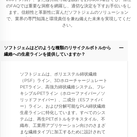
のFAQでは重要な洞察を網羅し、適切な決定を下すお手伝いをし
ます。信頼性と革新性に富んだソフトジェムのソリューション
で、業界の専門知識と環境責任を兼ね備えた未来を実現してくだ
さい。
ソフトジェムはどのような種類のリサイクルボトルから
繊維への生産ラインを提供していますか？
ソフトジェムは、ポリエステル綿状繊維
（PSF）ライン、3Dホローチャージュレート
PETライン、高強力綿状繊維システム、フレ
キシブルPETライン（ホローファイバー／ソ
リッドファイバー）、二成分（ESファイバ
ー）ライン、および分解可能なPLA綿状繊維
生産ラインに特化しています。すべてのシス
テムは、再生PETボトルをテキスタイル、不
織布、工業用アプリケーション向けのさまざ
まな繊維タイプに加工するために設計されて