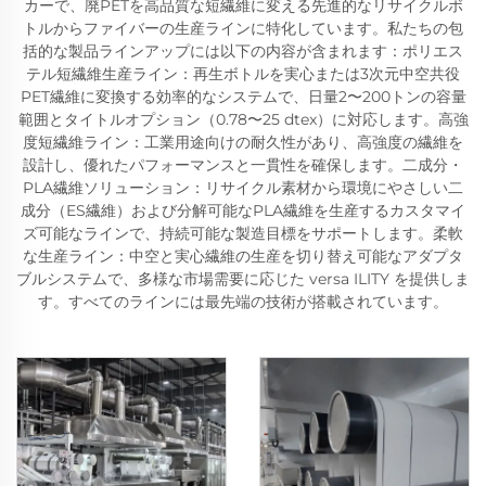
カーで、廃PETを高品質な短繊維に変える先進的なリサイクルボ
トルからファイバーの生産ラインに特化しています。私たちの包
括的な製品ラインアップには以下の内容が含まれます：ポリエス
テル短繊維生産ライン：再生ボトルを実心または3次元中空共役
PET繊維に変換する効率的なシステムで、日量2〜200トンの容量
範囲とタイトルオプション（0.78〜25 dtex）に対応します。高強
度短繊維ライン：工業用途向けの耐久性があり、高強度の繊維を
設計し、優れたパフォーマンスと一貫性を確保します。二成分・
PLA繊維ソリューション：リサイクル素材から環境にやさしい二
成分（ES繊維）および分解可能なPLA繊維を生産するカスタマイ
ズ可能なラインで、持続可能な製造目標をサポートします。柔軟
な生産ライン：中空と実心繊維の生産を切り替え可能なアダプタ
ブルシステムで、多様な市場需要に応じた versa ILITY を提供しま
す。すべてのラインには最先端の技術が搭載されています。