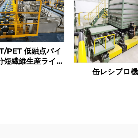
ET/PET 低融点バイ
分短繊維生産ライン
複合短繊維製造機
缶レシプロ機