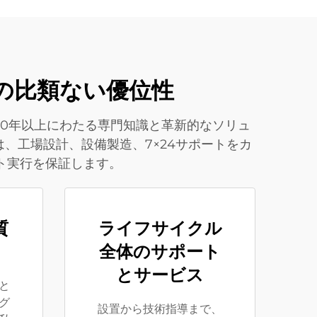
での比類ない優位性
0年以上にわたる専門知識と革新的なソリュ
、工場設計、設備製造、7×24サポートをカ
ト実行を保証します。
質
ライフサイクル
全体のサポート
とサービス
と
グ
設置から技術指導まで、