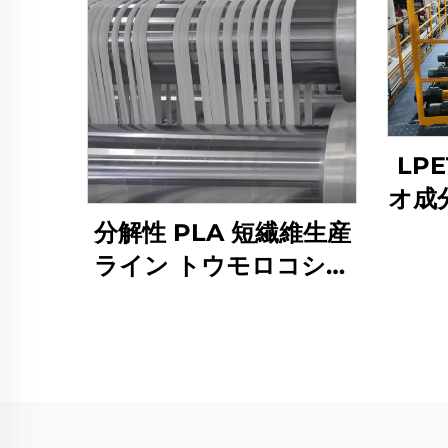
LP
オ成
分解性 PLA 短繊維生産
ライン トウモロコシ繊
維製造機