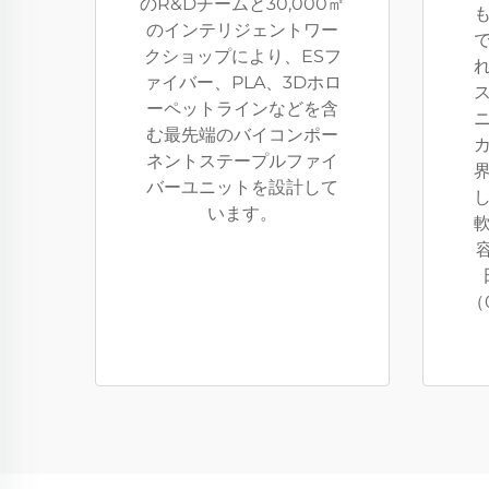
のR&Dチームと30,000㎡
のインテリジェントワー
クショップにより、ESフ
ァイバー、PLA、3Dホロ
ーペットラインなどを含
む最先端のバイコンポー
ネントステープルファイ
バーユニットを設計して
います。
（