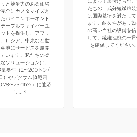
によって裏付けられ、
もりと競争力のある価格
たちの二成分短繊維装
で完全にカスタマイズさ
は国際基準を満たして
れたバイコンポーネント
ます。耐久性があり効
ステープルファイバーユ
の高い当社の設備を信
ニットを提供し、アフリ
して、繊維性能の一貫
カ、ロシア、中東など世
を確保してください
界各地にサービスを展開
しています。私たちの柔
軟なソリューションは、
容量要件（2〜200トン/
日）やデクサム値範囲
0.78〜25 dtex）に適応
します。