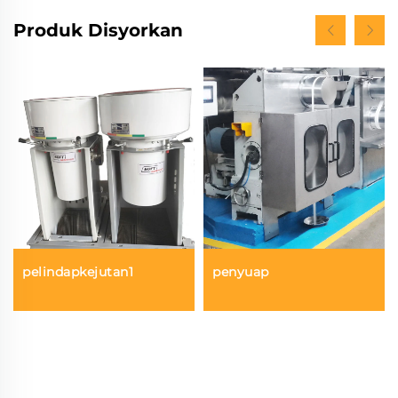
akhir yang boleh
Produk Disyorkan
dipercayai.
pelindapkejutan1
penyuap