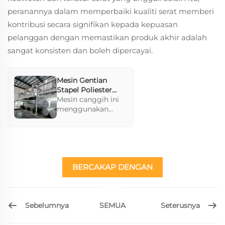
peranannya dalam memperbaiki kualiti serat memberi
kontribusi secara signifikan kepada kepuasan
pelanggan dengan memastikan produk akhir adalah
sangat konsisten dan boleh dipercayai.
Mesin Gentian
Stapel Poliester
Berkonjugasi
Mesin canggih ini
Berongga
menggunakan
bahan mentah PET
dan mencirikan
garis putar dan
tarik multistage
untuk kualiti serat
yang superior. Ia
BERCAKAP DENGAN
menyokong proses
teliti seperti
Pakar
pelumatan,
penyemburan, dan
Sebelumnya
Seterusnya
SEMUA
pemanasan untuk
prestasi produk