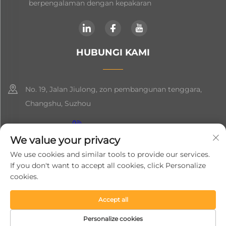
berpengalaman dengan kepakaran
HUBUNGI KAMI
No. 19, Jalan Jiulong, zon pembangunan tenggara,
Changshu, Suzhou
+86-19906239903
We value your privacy
[email protected]
We use cookies and similar tools to provide our services.
If you don't want to accept all cookies, click Personalize
+86-13852981437
cookies.
Hak Cipta © 2024 Suzhou Soft Gem Intelligent Equipment Co.,
Accept all
Ltd.
Dasar Privasi
Personalize cookies