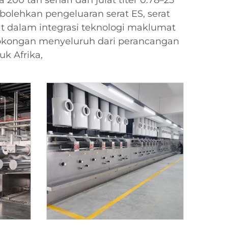
0 tan sehari dan julat titer 0.78–25
mbolehkan pengeluaran serat ES, serat
at dalam integrasi teknologi maklumat
okongan menyeluruh dari perancangan
k Afrika,