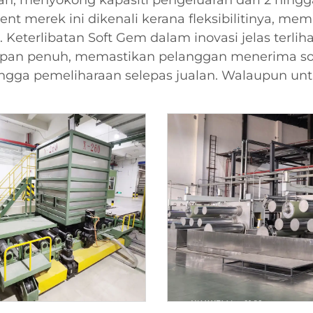
 menyokong kapasiti pengeluaran dari 2 hingga 20
nt merek ini dikenali kerana fleksibilitinya, me
 Keterlibatan Soft Gem dalam inovasi jelas terlih
idupan penuh, memastikan pelanggan menerima s
ingga pemeliharaan selepas jualan. Walaupun untu