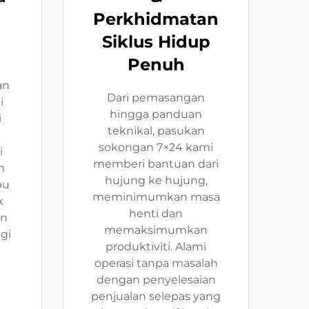
Perkhidmatan
Siklus Hidup
Penuh
an
Dari pemasangan
i
hingga panduan
i
teknikal, pasukan
sokongan 7×24 kami
i
memberi bantuan dari
n
hujung ke hujung,
pu
meminimumkan masa
k
henti dan
an
memaksimumkan
gi
produktiviti. Alami
operasi tanpa masalah
g
dengan penyelesaian
penjualan selepas yang