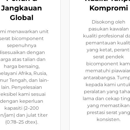
Jangkauan
Kompromi
Global
Disokong oleh
pasukan kawalan
mi menawarkan unit
kualiti profesional d
serat bicomponent
pemantauan kualit
sepenuhnya
yang ketat, perant
disesuaikan dengan
serat pendek
arga atas talian dan
bicomponent kam
harga bersaing,
mematuhi piawaia
elayani Afrika, Rusia,
antarabangsa. Tum
mur Tengah, dan lain-
kepada kami untu
lain. Penyelesaian
peralatan yang tah
leksibel kami sesuai
lama dan cekap ting
dengan keperluan
yang memastikan
kapasiti (2–200
prestasi serat yan
n/jam) dan julat titer
konsisten.
(0.78–25 dtex).