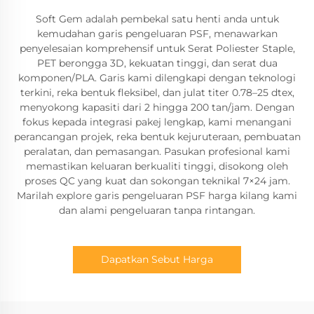
Soft Gem adalah pembekal satu henti anda untuk
kemudahan garis pengeluaran PSF, menawarkan
penyelesaian komprehensif untuk Serat Poliester Staple,
PET berongga 3D, kekuatan tinggi, dan serat dua
komponen/PLA. Garis kami dilengkapi dengan teknologi
terkini, reka bentuk fleksibel, dan julat titer 0.78–25 dtex,
menyokong kapasiti dari 2 hingga 200 tan/jam. Dengan
fokus kepada integrasi pakej lengkap, kami menangani
perancangan projek, reka bentuk kejuruteraan, pembuatan
peralatan, dan pemasangan. Pasukan profesional kami
memastikan keluaran berkualiti tinggi, disokong oleh
proses QC yang kuat dan sokongan teknikal 7×24 jam.
Marilah explore garis pengeluaran PSF harga kilang kami
dan alami pengeluaran tanpa rintangan.
Dapatkan Sebut Harga