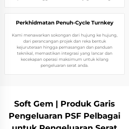
Perkhidmatan Penuh-Cycle Turnkey
Kami menawarkan sokongan dari hujung ke hujung,
dari perancangan projek dan reka bentuk
kejuruteraan hingga pemasangan dan panduan
teknikal, memastikan integrasi yang lancar dan
kecekapan operasi maksimum untuk kilang
pengeluaran serat anda.
Soft Gem | Produk Garis
Pengeluaran PSF Pelbagai
untuk Pengeluaran Serat