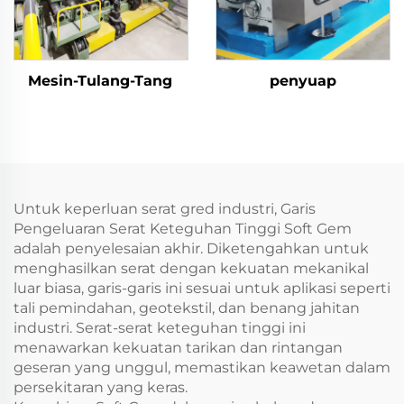
Mesin-Tulang-Tang
penyuap
Untuk keperluan serat gred industri, Garis
Pengeluaran Serat Keteguhan Tinggi Soft Gem
adalah penyelesaian akhir. Diketengahkan untuk
menghasilkan serat dengan kekuatan mekanikal
luar biasa, garis-garis ini sesuai untuk aplikasi seperti
tali pemindahan, geotekstil, dan benang jahitan
industri. Serat-serat keteguhan tinggi ini
menawarkan kekuatan tarikan dan rintangan
geseran yang unggul, memastikan keawetan dalam
persekitaran yang keras.