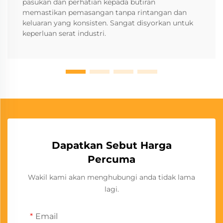
pasukan dan perhatian kepada butiran
memastikan pemasangan tanpa rintangan dan
keluaran yang konsisten. Sangat disyorkan untuk
keperluan serat industri.
Dapatkan Sebut Harga
Percuma
Wakil kami akan menghubungi anda tidak lama
lagi.
Email