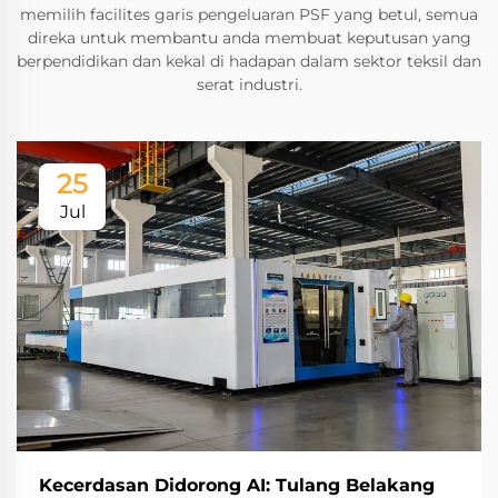
memilih facilites garis pengeluaran PSF yang betul, semua
direka untuk membantu anda membuat keputusan yang
berpendidikan dan kekal di hadapan dalam sektor teksil dan
serat industri.
25
Jul
Kecerdasan Didorong AI: Tulang Belakang