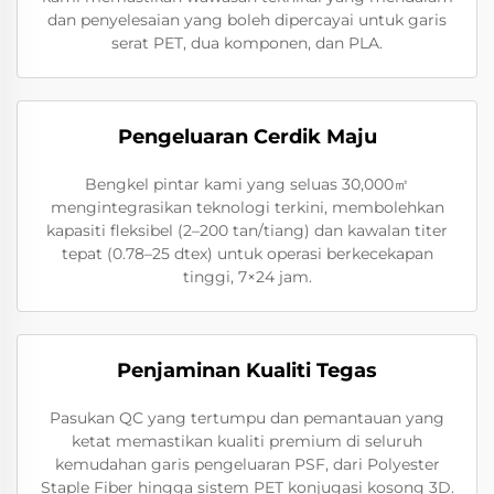
dan penyelesaian yang boleh dipercayai untuk garis
serat PET, dua komponen, dan PLA.
Pengeluaran Cerdik Maju
Bengkel pintar kami yang seluas 30,000㎡
mengintegrasikan teknologi terkini, membolehkan
kapasiti fleksibel (2–200 tan/tiang) dan kawalan titer
tepat (0.78–25 dtex) untuk operasi berkecekapan
tinggi, 7×24 jam.
Penjaminan Kualiti Tegas
Pasukan QC yang tertumpu dan pemantauan yang
ketat memastikan kualiti premium di seluruh
kemudahan garis pengeluaran PSF, dari Polyester
Staple Fiber hingga sistem PET konjugasi kosong 3D.