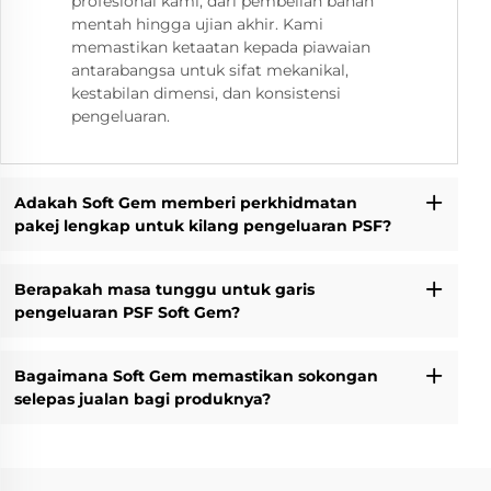
profesional kami, dari pembelian bahan
mentah hingga ujian akhir. Kami
memastikan ketaatan kepada piawaian
antarabangsa untuk sifat mekanikal,
kestabilan dimensi, dan konsistensi
pengeluaran.
Adakah Soft Gem memberi perkhidmatan
pakej lengkap untuk kilang pengeluaran PSF?
Berapakah masa tunggu untuk garis
pengeluaran PSF Soft Gem?
Bagaimana Soft Gem memastikan sokongan
selepas jualan bagi produknya?