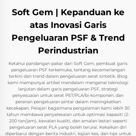
Soft Gem | Kepanduan ke
atas Inovasi Garis
Pengeluaran PSF & Trend
Perindustrian
Ketahui pandangan pakar dari Soft Gem, pembuat garis
pengeluaran PSF terkemuka, tentang kecemerlangan
terkini dan trend dalam pengeluaran serat sintetik. Blog
kami mempunyai artikel mendalam mengenai teknologi
lanjutan dalam garis pengeluaran PSF, strategi
penyesuaian untuk serat PET/PLA/bi-komponen, dan
peranan pengeluaran pintar dalam meningkatkan
kecekapan. Pelajari bagaimana pengalaman kami lebih 30
tahun membawa penyelesaian untuk optimasi kapasiti (2-
200 tan/jam), kawalan kualiti, dan amalan lestari seperti
pengeluaran serat PLA yang boleh terurai. Kekalkan diri
diperbarui dengan berita industri, kajian kes, dan tips untuk