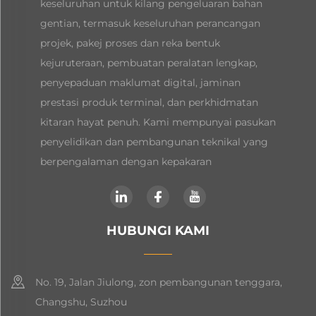
keseluruhan untuk kilang pengeluaran bahan
gentian, termasuk keseluruhan perancangan
projek, pakej proses dan reka bentuk
kejuruteraan, pembuatan peralatan lengkap,
penyepaduan maklumat digital, jaminan
prestasi produk terminal, dan perkhidmatan
kitaran hayat penuh. Kami mempunyai pasukan
penyelidikan dan pembangunan teknikal yang
berpengalaman dengan kepakaran
HUBUNGI KAMI
No. 19, Jalan Jiulong, zon pembangunan tenggara,
Changshu, Suzhou