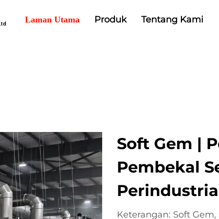
Produk
Tentang Kami
Laman Utama
Soft Gem | 
Pembekal Se
Perindustri
Keterangan: Soft Gem, 