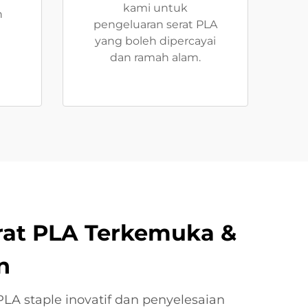
kami untuk
n
pengeluaran serat PLA
yang boleh dipercayai
dan ramah alam.
erat PLA Terkemuka &
n
LA staple inovatif dan penyelesaian