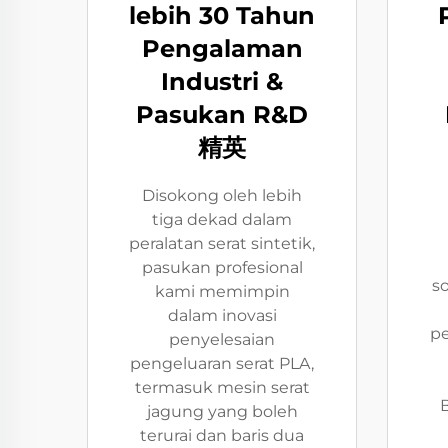
lebih 30 Tahun
Pengalaman
Industri &
Pasukan R&D
精英
Disokong oleh lebih
tiga dekad dalam
peralatan serat sintetik,
pasukan profesional
s
kami memimpin
dalam inovasi
pe
penyelesaian
pengeluaran serat PLA,
termasuk mesin serat
jagung yang boleh
terurai dan baris dua