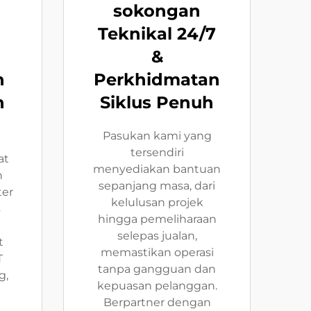
sokongan
Teknikal 24/7
&
n
Perkhidmatan
n
Siklus Penuh
Pasukan kami yang
tersendiri
at
menyediakan bantuan
n
sepanjang masa, dari
ter
kelulusan projek
s
hingga pemeliharaan
selepas jualan,
t
memastikan operasi
T
tanpa gangguan dan
g,
kepuasan pelanggan.
Berpartner dengan