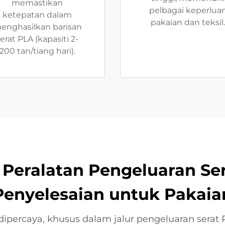
memastikan
pelbagai keperlua
ketepatan dalam
pakaian dan teksil.
enghasilkan barisan
erat PLA (kapasiti 2-
200 tan/tiang hari).
 Peralatan Pengeluaran S
Penyelesaian untuk Pakaia
ipercaya, khusus dalam jalur pengeluaran serat P