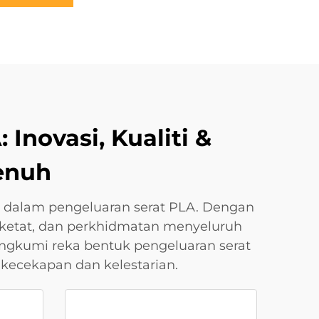
Inovasi, Kualiti &
enuh
i dalam pengeluaran serat PLA. Dengan
 ketat, dan perkhidmatan menyeluruh
angkumi reka bentuk pengeluaran serat
kecekapan dan kelestarian.