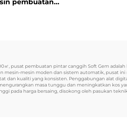
sin pembuatan
ian ruji fleksibel
enghasilkan
ntian berongga
dan pepejal
00㎡, pusat pembuatan pintar canggih Soft Gem adalah 
an mesin-mesin moden dan sistem automatik, pusat in
etat dan kualiti yang konsisten. Penggabungan alat digi
ngurangkan masa tunggu dan meningkatkan kos yang 
nggi pada harga bersaing, disokong oleh pasukan tekni