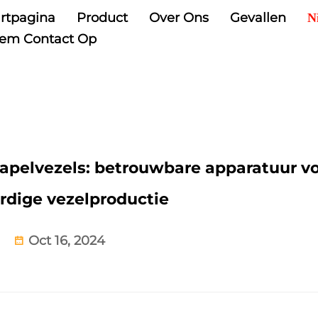
artpagina
Product
Over Ons
Gevallen
N
em Contact Op
stapelvezels: betrouwbare apparatuur v
dige vezelproductie
Oct 16, 2024