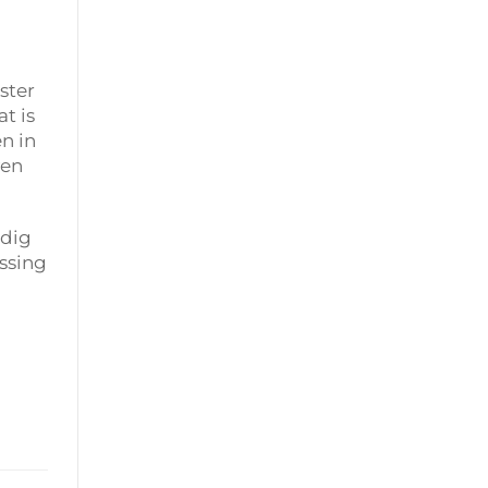
ster
t is
n in
ven
odig
ossing