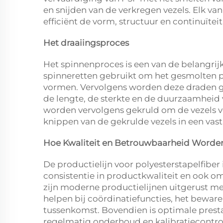
en snijden van de verkregen vezels. Elk 
efficiënt de vorm, structuur en continuïte
Het draaiingsproces
Het spinnenproces is een van de belangrijk
spinneretten gebruikt om het gesmolten p
vormen. Vervolgens worden deze draden ge
de lengte, de sterkte en de duurzaamheid 
worden vervolgens gekruld om de vezels vol
knippen van de gekrulde vezels in een vast
Hoe Kwaliteit en Betrouwbaarheid Word
De productielijn voor polyesterstapelfiber
consistentie in productkwaliteit en ook o
zijn moderne productielijnen uitgerust m
helpen bij coördinatiefuncties, het bewar
tussenkomst. Bovendien is optimale prest
regelmatig onderhoud en kalibratiecontrol