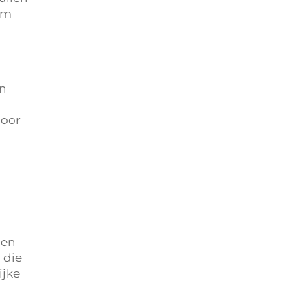
om
en
door
len
 die
ijke