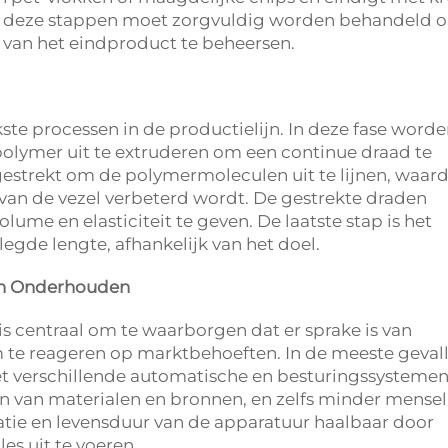
van deze stappen moet zorgvuldig worden behandeld 
it van het eindproduct te beheersen.
ste processen in de productielijn. In deze fase word
olymer uit te extruderen om een continue draad te
strekt om de polymermoleculen uit te lijnen, waar
van de vezel verbeterd wordt. De gestrekte draden
ume en elasticiteit te geven. De laatste stap is het
legde lengte, afhankelijk van het doel.
en Onderhouden
 is centraal om te waarborgen dat er sprake is van
m te reageren op marktbehoeften. In de meeste geval
et verschillende automatische en besturingssystemen
en van materialen en bronnen, en zelfs minder mensel
atie en levensduur van de apparatuur haalbaar door
es uit te voeren.