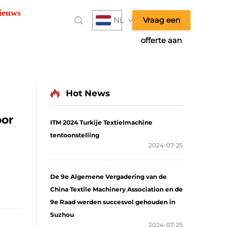
ieuws
NL
Vraag een
offerte aan
Hot News
oor
ITM 2024 Turkije Textielmachine
tentoonstelling
2024-07-25
De 9e Algemene Vergadering van de
China Textile Machinery Association en de
9e Raad werden succesvol gehouden in
Suzhou
2024-07-25