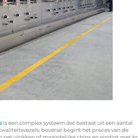
ls
is een complex systeem dat bestaat uit een aantal
waliteitsvezels; bovenal begint het proces van de
 pet-vlokken of maagdelijke chips en eindigt met kr