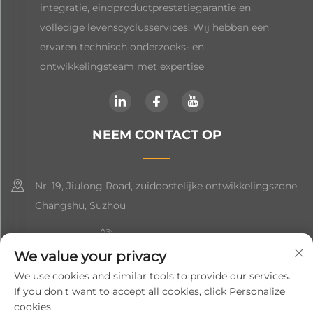
integratie, eindproductprestatiegarantie en
volledige levenscyclusservices. Wij hebben een
ervaren technisch onderzoeks- en
ontwikkelingsteam met expertise
NEEM CONTACT OP
Nr. 19, Jiulong Road, zuidoostelijke ontwikkelingszone,
Changshu, Suzhou
+86-19906239903
We value your privacy
[email protected]
We use cookies and similar tools to provide our services.
If you don't want to accept all cookies, click Personalize
+86-13852981437
cookies.