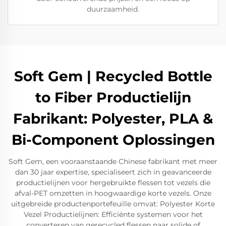
duurzaamheid.
Soft Gem | Recycled Bottle
to Fiber Productielijn
Fabrikant: Polyester, PLA &
Bi-Component Oplossingen
Soft Gem, een vooraanstaande Chinese fabrikant met meer
dan 30 jaar expertise, specialiseert zich in geavanceerde
productielijnen voor hergebruikte flessen tot vezels die
afval-PET omzetten in hoogwaardige korte vezels. Onze
uitgebreide productenportefeuille omvat: Polyester Korte
Vezel Productielijnen: Efficiënte systemen voor het
converteren van gerecycled flessen naar solide of