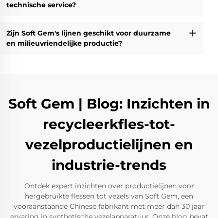
technische service?
Zijn Soft Gem's lijnen geschikt voor duurzame
en milieuvriendelijke productie?
Soft Gem | Blog: Inzichten in
recycleerkfles-tot-
vezelproductielijnen en
industrie-trends
Ontdek expert inzichten over productielijnen voor
hergebruikte flessen tot vezels van Soft Gem, een
vooraanstaande Chinese fabrikant met meer dan 30 jaar
ervaring in synthetische vezelapparatuur. Onze blog bevat