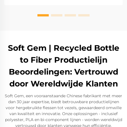
Soft Gem | Recycled Bottle
to Fiber Productielijn
Beoordelingen: Vertrouwd
door Wereldwijde Klanten
Soft Gem, een vooraanstaande Chinese fabrikant met meer
dan 30 jaar expertise, biedt betrouwbare productielijnen
voor hergebruikte flessen tot vezels, gewaardeerd omwille
van kwaliteit en innovatie. Onze oplossingen - inclusief
polyester, PLA en bi-component lijnen - worden wereldwijd
vertrouwd door klanten vanwege hun efficiëntie,