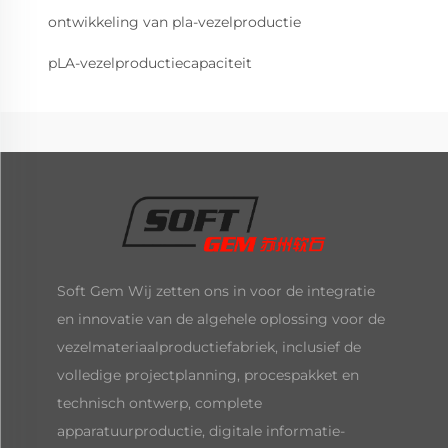
ontwikkeling van pla-vezelproductie
pLA-vezelproductiecapaciteit
Soft Gem Wij zetten ons in voor de integratie
en innovatie van de algehele oplossing voor de
vezelmateriaalproductiefabriek, inclusief de
volledige projectplanning, procespakket en
technisch ontwerp, complete
apparatuurproductie, digitale informatie-