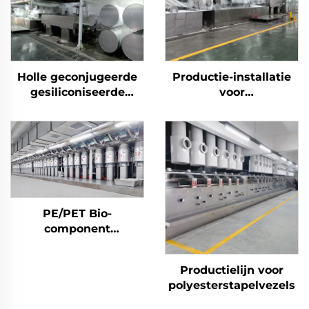
Holle geconjugeerde
Productie-installatie
gesiliconiseerde
voor
polyesterstapelvezelmachine
polyesterstapelvezels
met hoge sterkte
(PSF) Machine voor
het maken van vaste
polyesterstapelvezels
PSF
PE/PET Bio-
component
stapelvezel Machine
Productielijn voor
polyesterstapelvezels