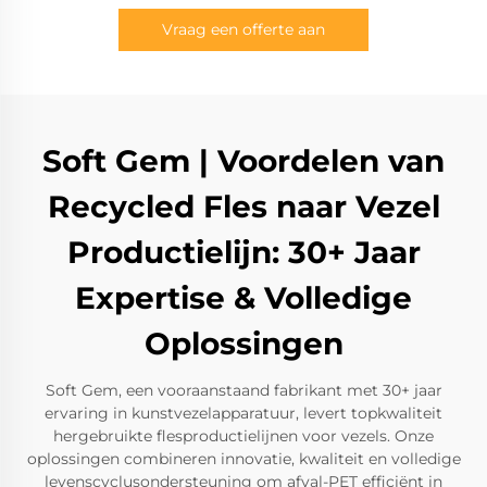
Vraag een offerte aan
Soft Gem | Voordelen van
Recycled Fles naar Vezel
Productielijn: 30+ Jaar
Expertise & Volledige
Oplossingen
Soft Gem, een vooraanstaand fabrikant met 30+ jaar
ervaring in kunstvezelapparatuur, levert topkwaliteit
hergebruikte flesproductielijnen voor vezels. Onze
oplossingen combineren innovatie, kwaliteit en volledige
levenscyclusondersteuning om afval-PET efficiënt in