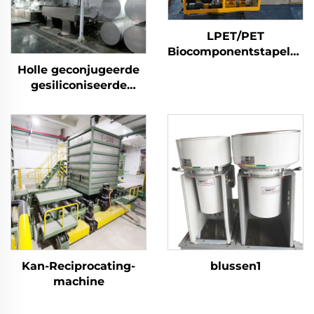
LPET/PET
Biocomponentstapelvezel
met laag smeltpunt
Holle geconjugeerde
Machine voor het
gesiliconiseerde
maken van
polyesterstapelvezelmachine
samengestelde
stapelvezels
Kan-Reciprocating-
blussen1
machine