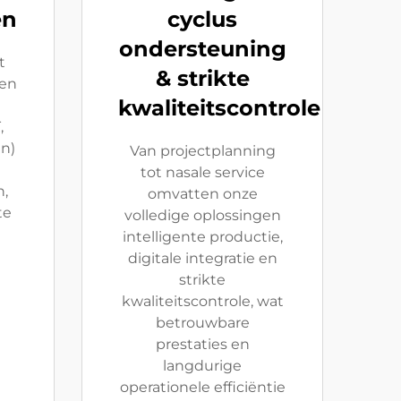
en
cyclus
ondersteuning
t
& strikte
en
kwaliteitscontrole
,
n)
Van projectplanning
tot nasale service
n,
omvatten onze
te
volledige oplossingen
intelligente productie,
digitale integratie en
strikte
e
kwaliteitscontrole, wat
betrouwbare
prestaties en
langdurige
operationele efficiëntie