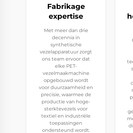
Fabrikage
expertise
h
Met meer dan drie
decennia in
synthetische
vezelapparatuur zorgt
ons team ervoor dat
te
elke PET-
vezelmaakmachine
opgebouwd wordt
voor duurzaamheid en
precisie, waarmee de
p
productie van hoge-
sterktevezels voor
g
textiel en industriële
me
toepassingen
d
ondersteund wordt.