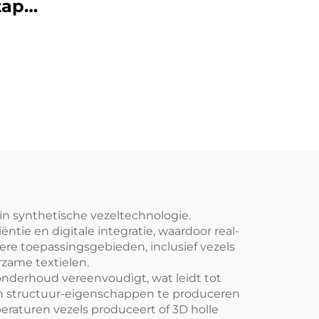
pelvezelproductielijn
punt
het
de
s
 synthetische vezeltechnologie.
ie en digitale integratie, waardoor real-
re toepassingsgebieden, inclusief vezels
rzame textielen.
onderhoud vereenvoudigt, wat leidt tot
r en structuur-eigenschappen te produceren
eraturen vezels produceert of 3D holle