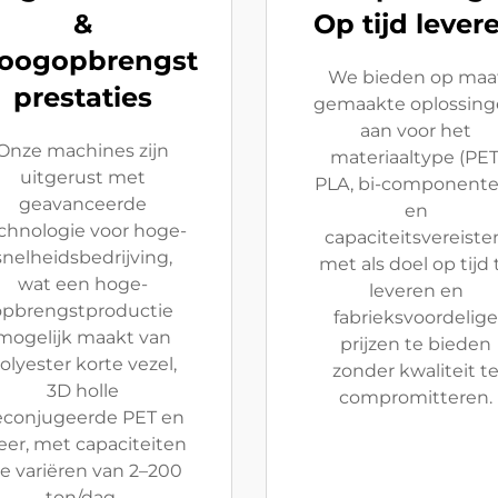
&
Op tijd lever
oogopbrengst
We bieden op maa
prestaties
gemaakte oplossing
aan voor het
Onze machines zijn
materiaaltype (PET
uitgerust met
PLA, bi-componente
geavanceerde
en
chnologie voor hoge-
capaciteitsvereiste
snelheidsbedrijving,
met als doel op tijd 
wat een hoge-
leveren en
opbrengstproductie
fabrieksvoordelige
mogelijk maakt van
prijzen te bieden
olyester korte vezel,
zonder kwaliteit t
3D holle
compromitteren.
econjugeerde PET en
er, met capaciteiten
ie variëren van 2–200
ton/dag.