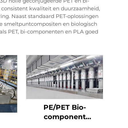
F, 3D holle geconjugeerde PET en bi-
consistent kwaliteit en duurzaamheid,
ring. Naast standaard PET-oplossingen
e smeltpuntcompositen en biologisch
 als PET, bi-componenten en PLA goed
PE/PET Bio-
component
stapelvezel Machine