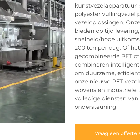
kunstvezelapparatuur, 
polyester vullingvezel
vezeloplossingen. Onz
bieden op tijd levering
snelheid/hoge uitkomst
200 ton per dag. Of he
gecombineerde PET of
combineren intelligente
om duurzame, efficiën
onze nieuwe PET vezelm
wovens en industriële
volledige diensten van
ondersteuning.
Vraag een offerte 