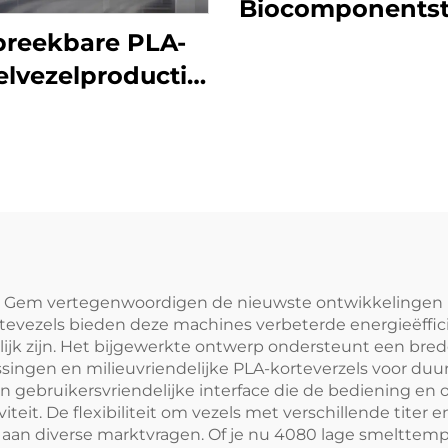
Biocomponentsta
met laag smelt
breekbare PLA-
Machine voor 
elvezelproductielijn
maken van
vezelproductiemachine
samengestel
stapelvezel
Gem vertegenwoordigen de nieuwste ontwikkelingen in
vezels bieden deze machines verbeterde energieëfficiënt
jk zijn. Het bijgewerkte ontwerp ondersteunt een brede
singen en milieuvriendelijke PLA-korteverzels voor duu
 gebruikersvriendelijke interface die de bediening en 
teit. De flexibiliteit om vezels met verschillende tite
n aan diverse marktvragen. Of je nu 4080 lage smelttemp