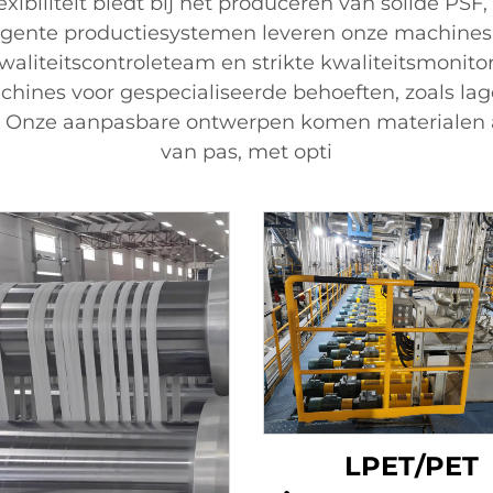
lexibiliteit biedt bij het produceren van solide PS
ligente productiesystemen leveren onze machines 
waliteitscontroleteam en strikte kwaliteitsmonito
ines voor gespecialiseerde behoeften, zoals lag
n. Onze aanpasbare ontwerpen komen materialen
van pas, met opti
LPET/PET