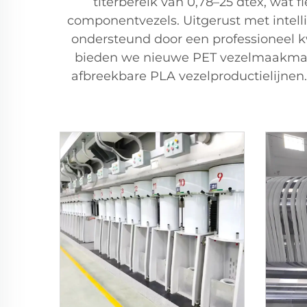
titerbereik van 0,78–25 dtex, wat f
componentvezels. Uitgerust met intel
ondersteund door een professioneel k
bieden we nieuwe PET vezelmaakmach
afbreekbare PLA vezelproductielijne