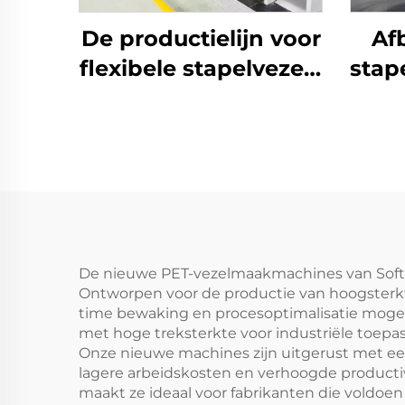
De productielijn voor
Af
flexibele stapelvezels
stap
produceert zowel
Maïs
holle als massieve
vezels
De nieuwe PET-vezelmaakmachines van Soft 
Ontworpen voor de productie van hoogsterkte
time bewaking en procesoptimalisatie mogeli
met hoge treksterkte voor industriële toepas
Onze nieuwe machines zijn uitgerust met een
lagere arbeidskosten en verhoogde productivi
maakt ze ideaal voor fabrikanten die voldoe