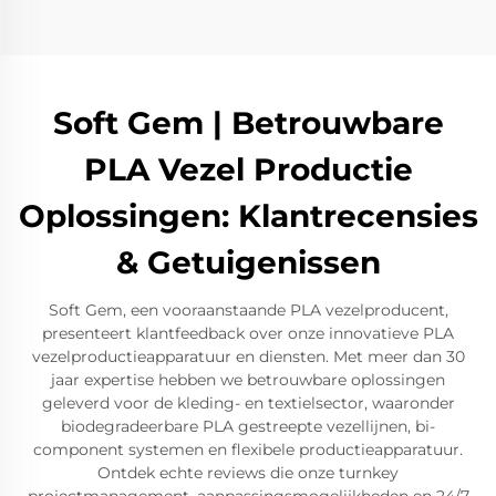
Soft Gem | Betrouwbare
PLA Vezel Productie
Oplossingen: Klantrecensies
& Getuigenissen
Soft Gem, een vooraanstaande PLA vezelproducent,
presenteert klantfeedback over onze innovatieve PLA
vezelproductieapparatuur en diensten. Met meer dan 30
jaar expertise hebben we betrouwbare oplossingen
geleverd voor de kleding- en textielsector, waaronder
biodegradeerbare PLA gestreepte vezellijnen, bi-
component systemen en flexibele productieapparatuur.
Ontdek echte reviews die onze turnkey