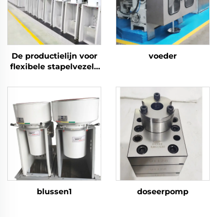
De productielijn voor
voeder
flexibele stapelvezels
produceert zowel holle
als massieve vezels
blussen1
doseerpomp