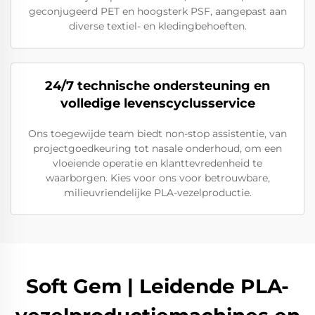
geconjugeerd PET en hoogsterk PSF, aangepast aan
diverse textiel- en kledingbehoeften.
24/7 technische ondersteuning en
volledige levenscyclusservice
Ons toegewijde team biedt non-stop assistentie, van
projectgoedkeuring tot nasale onderhoud, om een
vloeiende operatie en klanttevredenheid te
waarborgen. Kies voor ons voor betrouwbare,
milieuvriendelijke PLA-vezelproductie.
Soft Gem | Leidende PLA-