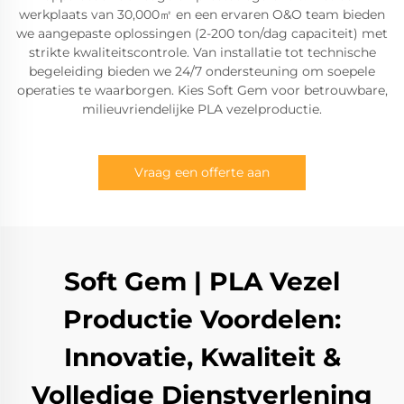
werkplaats van 30,000㎡ en een ervaren O&O team bieden
we aangepaste oplossingen (2-200 ton/dag capaciteit) met
strikte kwaliteitscontrole. Van installatie tot technische
begeleiding bieden we 24/7 ondersteuning om soepele
operaties te waarborgen. Kies Soft Gem voor betrouwbare,
milieuvriendelijke PLA vezelproductie.
Vraag een offerte aan
Soft Gem | PLA Vezel
Productie Voordelen:
Innovatie, Kwaliteit &
Volledige Dienstverlening