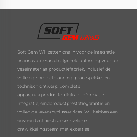
Soft Gem Wij zetten ons in voor de integratie
en innovatie van de algehele oplossing voor de
vezelmateriaalproductiefabriek, inclusief de
volledige projectplanning, procespakket en
technisch ontwerp, complete
apparatuurproductie, digitale informatie-
integratie, eindproductprestatiegarantie en
volledige levenscyclusservices. Wij hebben een
ervaren technisch onderzoeks- en
ontwikkelingsteam met expertise