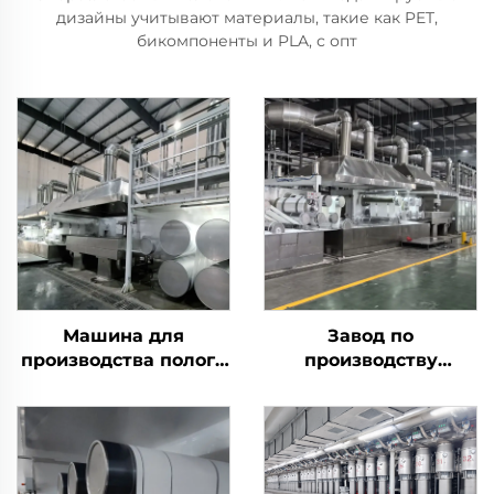
дизайны учитывают материалы, такие как PET,
бикомпоненты и PLA, с опт
Машина для
Завод по
производства полого
производству
сопряженного
высокопрочного
силиконизированного
полиэфирного
полиэфирного
штапельного волокна
штапельного волокна
(PSF) Машина для
производства