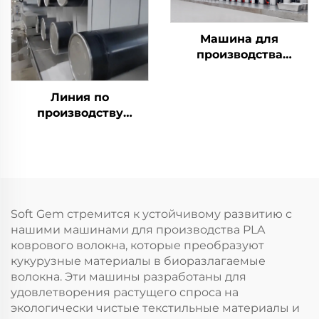
цельного
полиэфирного
Машина для
штапельного волокна
производства
PSF
штапельного волокна
из биокомпонентов
Линия по
ПЭ/ПЭТ
производству
штапельного волокна
Es bio component
Soft Gem стремится к устойчивому развитию с
нашими машинами для производства PLA
коврового волокна, которые преобразуют
кукурузные материалы в биоразлагаемые
волокна. Эти машины разработаны для
удовлетворения растущего спроса на
экологически чистые текстильные материалы и