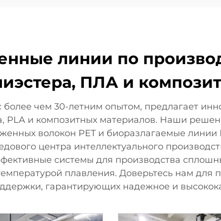
менные линии по произво
лиэстера, ПЛА и компози
с более чем 30-летним опытом, предлагает ин
ра, PLA и композитных материалов. Наши реше
ряженных волокон PET и биоразлагаемые линии
едового центра интеллектуального производст
фективные системы для производства сплошн
температурой плавления. Доверьтесь нам для п
оддержки, гарантирующих надежное и высокока