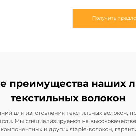
Получить предл
ые преимущества наших 
текстильных волокон
иний для изготовления текстильных волокон, 
асли. Мы специализируемся на высококачеств
икомпонентных и других staple-волокон, гарант