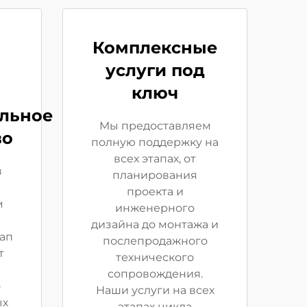
Комплексные
услуги под
ключ
альное
Мы предоставляем
во
полную поддержку на
всех этапах, от
в
планирования
проекта и
м
инженерного
дизайна до монтажа и
ап
послепродажного
т
технического
сопровождения.
о
Наши услуги на всех
ых
этапах цикла