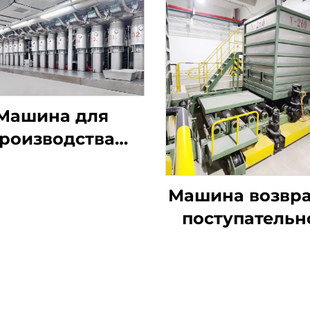
Машина для
роизводства
штапельного
волокна из
Машина возвра
окомпонентов
поступательн
ПЭ/ПЭТ
действия