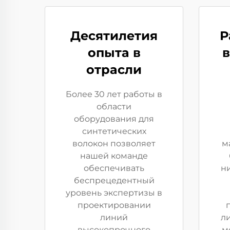
Десятилетия
Р
опыта в
отрасли
Более 30 лет работы в
области
оборудования для
синтетических
волокон позволяет
м
нашей команде
обеспечивать
н
беспрецедентный
уровень экспертизы в
проектировании
линий
л
высокопрочного
м