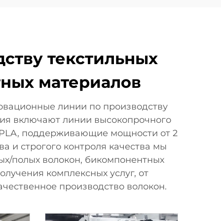
дству текстильных
тных материалов
новационные линии по производству
ния включают линии высокопрочного
 PLA, поддерживающие мощности от 2
ва и строгого контроля качества мы
ых/полых волокон, бикомпонентных
олучения комплексных услуг, от
чественное производство волокон.