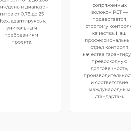
сопряженных
онн/день и диапазон
волокон PET —
титра от 0.78 до 25
подвергается
dtex, адаптируясь к
строгому контрол
уникальным
качества. Наш
требованиям
профессиональны
проекта.
отдел контроля
качества гарантиру
превосходную
долговечность,
производительнос
и соответствие
международным
стандартам.