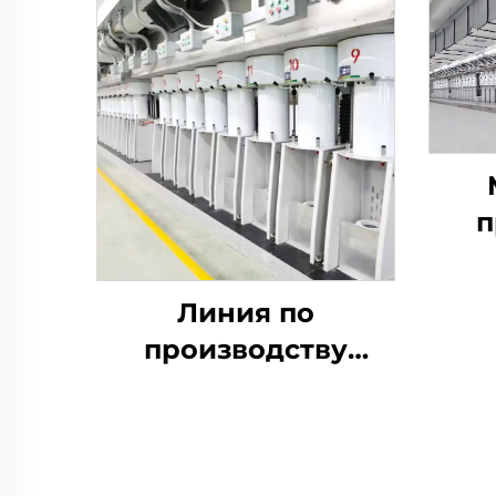
п
Линия по
би
производству
гибкого
штапельного
волокна
производит как