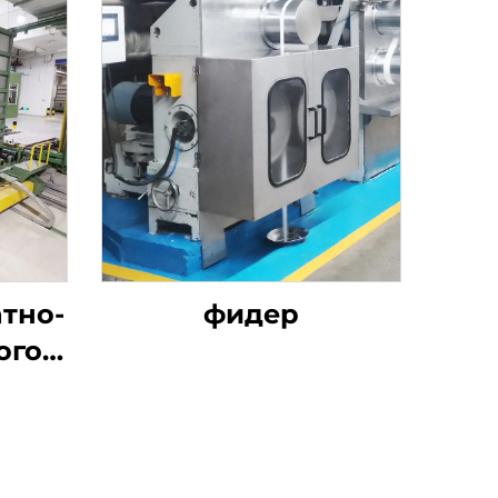
тно-
фидер
ого