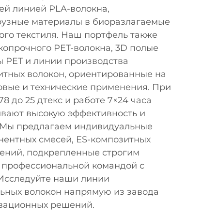
ей линией PLA-волокна,
узные материалы в биоразлагаемые
ого текстиля. Наш портфель также
копрочного PET-волокна, 3D полые
 PET и линии производства
итных волокон, ориентированные на
вые и технические применения. При
78 до 25 дтекс и работе 7×24 часа
вают высокую эффективность и
. Мы предлагаем индивидуальные
нентных смесей, ES-композитных
шений, подкрепленные строгим
и профессиональной командой с
 Исследуйте наши линии
льных волокон напрямую из завода
вационных решений.