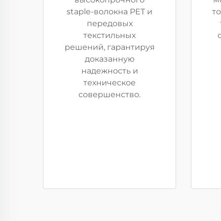
staple-волокна PET и
т
передовых
текстильных
решений, гарантируя
доказанную
надежность и
техническое
совершенство.