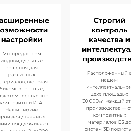
асширенные
Строгий
возможности
контроль
настройки
качества и
интеллекту
Мы предлагаем
производст
индивидуальные
решения для
Расположенный 
различных
нашем
атериалов, включая
интеллектуально
бикомпонентные,
цехе площадью
изкотемпературные
30,000㎡, каждый эт
композиты и PLA.
производства — о
Наши гибкие
композитных
производственные
материалов ES д
инии поддерживают
систем 3D порист
ощности от 2 до 200