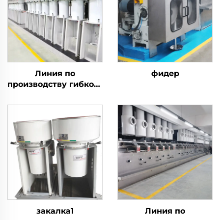
Линия по
фидер
производству гибкого
штапельного волокна
производит как
полое, так и цельное
волокно
закалка1
Линия по