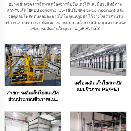
อย่างเข้มงวด เราจัดหาเครื่องจักรที่ปรับแต่งได้และมีประสิทธิภาพ
สำหรับเส้นใยแบบ solid/hollow เส้นใยผสม bi-component และ
วัสดุคอมโพสิตที่หลอมละลายได้ในอุณหภูมิต่ำ ไว้วางใจเราสำหรับ
บริการแบบครบวงจร ตั้งแต่การออกแบบจนถึงการสนับสนุนทางเทคนิค
เพื่อการผลิตเส้นใยคุณภาพสูงที่เชื่อถือได้
เครื่องผลิตเส้นใยสเตเปิล
แบบชีวภาพ PE/PET
สายการผลิตเส้นใยสเตเปิล
ส่วนประกอบชีวภาพแบบ
หลอมเหลวต่ำ LPET/PET
เครื่องทำเส้นใยสเตเปิลแบบ
ผสม