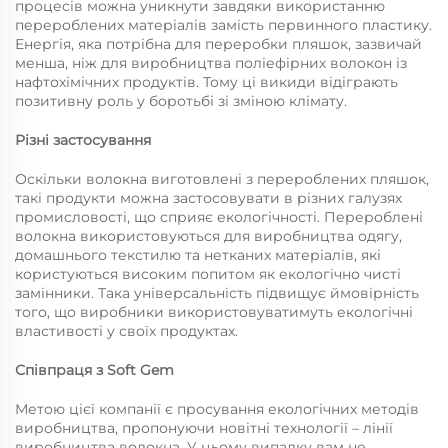
процесів можна уникнути завдяки використанню
перероблених матеріалів замість первинного пластику.
Енергія, яка потрібна для переробки пляшок, зазвичай
менша, ніж для виробництва поліефірних волокон із
нафтохімічних продуктів. Тому ці викиди відіграють
позитивну роль у боротьбі зі зміною клімату.
Різні застосування
Оскільки волокна виготовлені з перероблених пляшок,
такі продукти можна застосовувати в різних галузях
промисловості, що сприяє екологічності. Перероблені
волокна використовуються для виробництва одягу,
домашнього текстилю та нетканих матеріалів, які
користуються високим попитом як екологічно чисті
замінники. Така універсальність підвищує ймовірність
того, що виробники використовуватимуть екологічні
властивості у своїх продуктах.
Співпраця з Soft Gem
Метою цієї компанії є просування екологічних методів
виробництва, пропонуючи новітні технології – лінії
виробництва волокна. У цьому випадку вам не