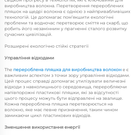
свідком прогресу в технологіях, які є ключовими для
виробництва волокна. Перетворення перероблених
пляшок на щедрі волокна є однією з найпривабливіших
технологій. Це допомагає пом’якшити екологічні
проблеми та водночас перетворює сміття на скарб, що
робить його незамінним у прагненні сталого розвитку
сучасних цивілізацій.
Розширені екологічно стійкі стратегії
Управління відходами
The
перероблена пляшка для виробництва волокон
e є
важливим аспектом з точки зору управління відходами.
Цей процес справді допомагає утилізувати величезні
відходи з навколишнього середовища, переробляючи
напівпорожні пластикові пляшки, які за відсутності
цього процесу можуть бути відправлені на звалище.
Кожна перероблена пляшка перетворюється на
волокно, яке має певне призначення, таким чином
замикаючи цикл пластикових відходів.
Зменшення використання енергії