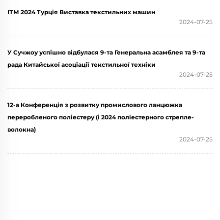
ІТМ 2024 Турція Виставка текстильних машин
2024-07-25
У Сучжоу успішно відбулася 9-та Генеральна асамблея та 9-та
рада Китайської асоціації текстильної техніки
2024-07-25
12-а Конференція з розвитку промислового ланцюжка
переробленого поліестеру (і 2024 поліестерного стрепле-
волокна)
2024-07-25